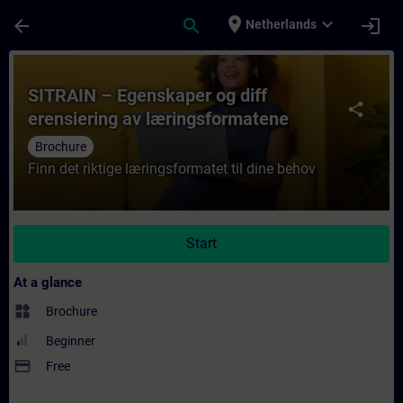
Skip To Main Content
Page Loaded
place
expand_more
arrow_back
search
login
Netherlands
Course - SITRAIN – Egenskaper og diff ere
SITRAIN – Egenskaper og diff
share
erensiering av læringsformatene
Brochure
Finn det riktige læringsformatet til dine behov
Start
At a glance
widgets
Brochure
Beginner
payment
Free