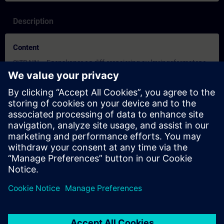
Description
Content
SITRAIN – Egenskaper og diff erensiering av læringsformatene