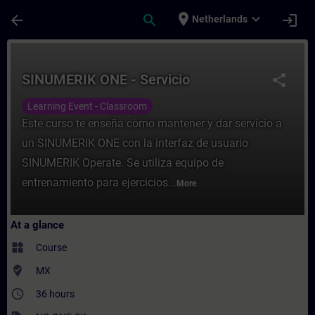
Skip To Main Content
Page Loaded
place
expand_more
arrow_back
search
login
Netherlands
Course - SINUMERIK ONE - Servicio - Train
SINUMERIK ONE - Servicio
share
Learning Event - Classroom
Este curso te enseña cómo mantener y dar servicio a
un SINUMERIK ONE con la interfaz de usuario
SINUMERIK Operate. Se utiliza equipo de
entrenamiento para ejercicios...
More
At a glance
widgets
Course
where_to_vote
MX
access_time
36 hours