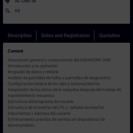
sell
NC-ONE-SK
translate
ES
Description
Dates and Registration
Quotation
Content
Descripción general y componentes del SINUMERIK ONE
Introducción a la operación
Respaldo de datos y reinicio
Análisis de pantallas de fallos y pantallas de diagnóstico
Configuración básica de los ejes y accionamientos
Adaptación de los datos de la máquina después del trabajo de
mantenimiento mecánico
Estructura del programa del usuario
Estructura de la interfaz NC/PLC, señales de interfaz
importantes y alarmas del usuario
Entrenamiento práctico de servicio en dispositivos de
entrenamiento