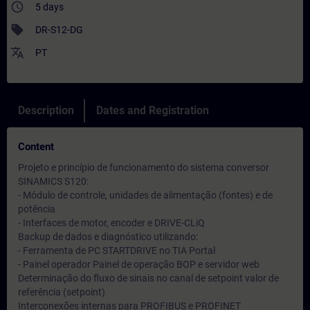
access_time
5 days
sell
DR-S12-DG
translate
PT
Description
Dates and Registration
Content
Projeto e princípio de funcionamento do sistema conversor
SINAMICS S120:
- Módulo de controle, unidades de alimentação (fontes) e de
potência
- Interfaces de motor, encoder e DRIVE-CLiQ
Backup de dados e diagnóstico utilizando:
- Ferramenta de PC STARTDRIVE no TIA Portal
- Painel operador Painel de operação BOP e servidor web
Determinação do fluxo de sinais no canal de setpoint valor de
referência (setpoint)
Interconexões internas para PROFIBUS e PROFINET