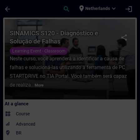
Skip To Main Content
Page Loaded
place
expand_more
arrow_back
search
login
Netherlands
Course - SINAMICS S120 - Diagnóstico e So
SINAMICS S120 - Diagnóstico e
share
Solução de Falhas
Learning Event - Classroom
Neste curso, você aprenderá a identificar a causa de
falhas e solucioná-las utilizando a ferramenta de PC
STARTDRIVE no TIA Portal. Você também será capaz
de realiza...
More
At a glance
widgets
Course
Advanced
where_to_vote
BR