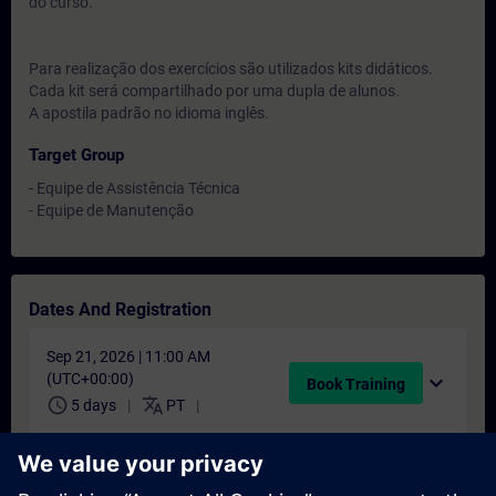
do curso.
Para realização dos exercícios são utilizados kits didáticos.
Cada kit será compartilhado por uma dupla de alunos.
A apostila padrão no idioma inglês.
Target Group
- Equipe de Assistência Técnica
- Equipe de Manutenção
Dates And Registration
Sep 21, 2026 | 11:00 AM
(UTC+00:00)
expand_more
Book Training
schedule
translate
5 days
PT
Nov 30, 2026 | 11:00 AM