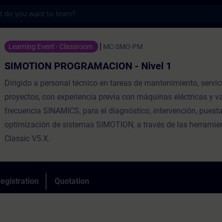
s
ROGRAMACION - Nivel 1 - Training - Train
Learning Event - Classroom
MC-SMO-PM
SIMOTION PROGRAMACION - Nivel 1
Dirigido a personal técnico en tareas de mantenimiento, servic
proyectos, con experiencia previa con máquinas eléctricas y v
frecuencia SINAMICS, para el diagnóstico, intervención, pues
optimización de sistemas SIMOTION, a través de las herrami
Classic V5.X.
egistration
Quotation