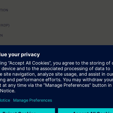
OTION
D/KOP)
ON
esarrollo, intervención y detección de fallos, conociendo las bases de la 
 fundamentos de configuración, programación y control, mediante la p
s de control en accionamientos, control de posición y sincronización de 
ores eléctricos CA y variadores de frecuencia/velocidad SINAMICS, con 
PM].