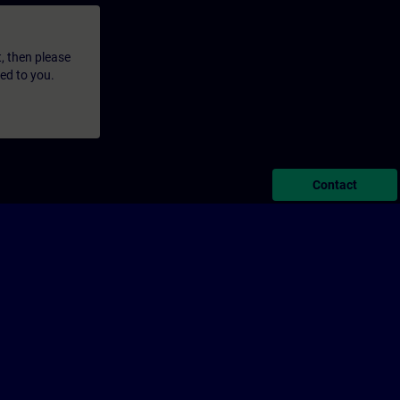
t, then please
led to you.
Contact