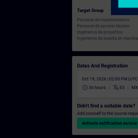
Target Group
Personal de mantenimiento
Personal de servicio técnico
Ingenieros de proyectos
Ingenieros de puesta en marcha
Dates And Registration
Oct 19, 2026 | 02:00 PM (UT
schedule
translate
36 hours
ES
MX
Didn't find a suitable date?
Add yourself to the course reque
Activate notification service