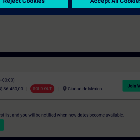
C+00:00)
Join W
location_on
$ 36.450,00
SOLD OUT
Ciudad de México
st list and you will be notified when new dates become available.