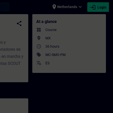
place
expand_more
login
earch
Netherlands
Login
ing - Professional development | SITRAIN
At a glance
share
widgets
Course
where_to_vote
MX
io y
access_time
36 hours
ariadores de
sell
MC-SMO-PM
ta en marcha y
translate
entas SCOUT
ES