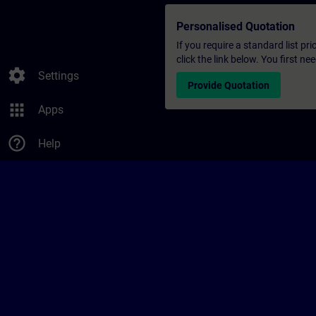
Personalised Quotation
If you require a standard list pr
click the link below. You first n
settings
Settings
Provide Quotation
apps
Apps
help_outline
Help