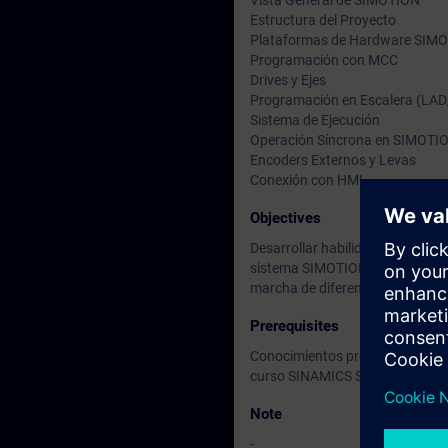
Vista General de SIMOTION
Estructura del Proyecto
Plataformas de Hardware SIM
Programación con MCC
Drives y Ejes
Programación en Escalera (LA
Sistema de Ejecución
Operación Síncrona en SIMOTI
Encoders Externos y Levas
Conexión con HMI
Objectives
Desarrollar habilidades para el d
sistema SIMOTION, así como sus
marcha de diferentes aplicacione
Prerequisites
Conocimientos previos sobre mot
curso SINAMICS S120 [DR-S12-
Note
-