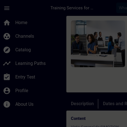
Skip To Main Content
Page Loaded
menu
Training Services for Digital Industries
Course - SIMOTION P
home
Home
group_work
Channels
explore
Catalog
timeline
Learning Paths
assignment_turned_in
Entry Test
account_circle
Profile
info
Description
Dates and R
About Us
Content