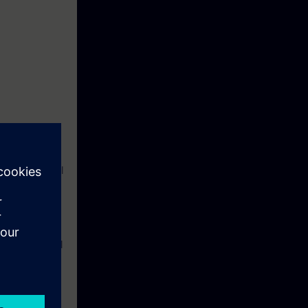
construcción del
uesta en
ejes.
equivalencia al