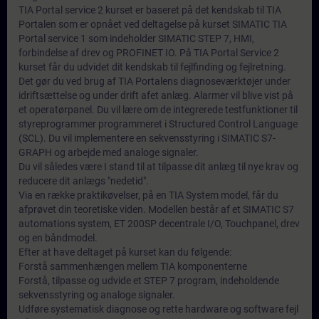
TIA Portal service 2 kurset er baseret på det kendskab til TIA
Portalen som er opnået ved deltagelse på kurset SIMATIC TIA
Portal service 1 som indeholder SIMATIC STEP 7, HMI,
forbindelse af drev og PROFINET IO. På TIA Portal Service 2
kurset får du udvidet dit kendskab til fejlfinding og fejlretning.
Det gør du ved brug af TIA Portalens diagnoseværktøjer under
idriftsættelse og under drift afet anlæg. Alarmer vil blive vist på
et operatørpanel. Du vil lære om de integrerede testfunktioner til
styreprogrammer programmeret i Structured Control Language
(SCL). Du vil implementere en sekvensstyring i SIMATIC S7-
GRAPH og arbejde med analoge signaler.
Du vil således være I stand til at tilpasse dit anlæg til nye krav og
reducere dit anlægs "nedetid".
Via en række praktikøvelser, på en TIA System model, får du
afprøvet din teoretiske viden. Modellen består af et SIMATIC S7
automations system, ET 200SP decentrale I/O, Touchpanel, drev
og en båndmodel.
Efter at have deltaget på kurset kan du følgende:
Forstå sammenhængen mellem TIA komponenterne
Forstå, tilpasse og udvide et STEP 7 program, indeholdende
sekvensstyring og analoge signaler.
Udføre systematisk diagnose og rette hardware og software fejl