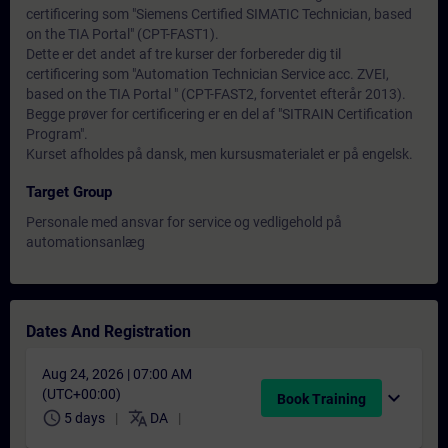
certificering som "Siemens Certified SIMATIC Technician, based
on the TIA Portal" (CPT-FAST1).
Dette er det andet af tre kurser der forbereder dig til
certificering som "Automation Technician Service acc. ZVEI,
based on the TIA Portal " (CPT-FAST2, forventet efterår 2013).
Begge prøver for certificering er en del af "SITRAIN Certification
Program".
Kurset afholdes på dansk, men kursusmaterialet er på engelsk.
Target Group
Personale med ansvar for service og vedligehold på
automationsanlæg
Dates And Registration
Aug 24, 2026 | 07:00 AM
(UTC+00:00)
expand_more
Book Training
schedule
translate
5 days
DA