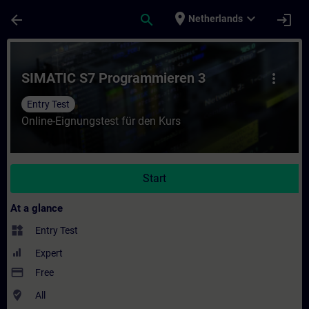
Skip To Main Content
Page Loaded
place
expand_more
arrow_back
search
login
Netherlands
Course - SIMATIC S7 Programmieren 3 - Tra
SIMATIC S7 Programmieren 3
more_vert
Entry Test
Online-Eignungstest für den Kurs
Start
At a glance
widgets
Entry Test
Expert
payment
Free
where_to_vote
All