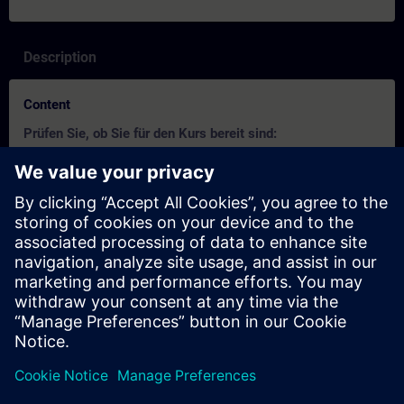
Description
Content
Prüfen Sie, ob Sie für den Kurs bereit sind:
Mit diesem Test können Sie herausfinden, ob Sie über die
erforderlichen Grundkenntnisse verfügen.
Der Test besteht aus
20 Fragen
.
Es gibt
kein Zeitlimit
.
Wenn Sie
mehr als 70% der Fragen richtig
beantworten,
sind Sie bereit für den Kurs.
Wenn Sie
weniger als 70%
erreichen, empfehlen wir Ihnen
die Teilnahme am Kurs
SIMATIC S7 Programmieren 2
,
um Ihre Grundlagen zu vertiefen.