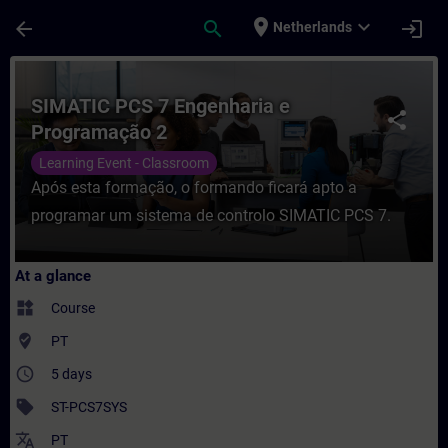
Skip To Main Content
Page Loaded
place
expand_more
arrow_back
search
login
Netherlands
Course - SIMATIC PCS 7 Engenharia e Prog
SIMATIC PCS 7 Engenharia e
share
Programação 2
Learning Event - Classroom
Após esta formação, o formando ficará apto a
programar um sistema de controlo SIMATIC PCS 7.
At a glance
widgets
Course
where_to_vote
PT
access_time
5 days
sell
ST-PCS7SYS
translate
PT