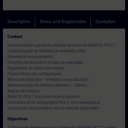
Description
Dates and Registration
Quotation
Content
Características gerais do sistema de controlo SIMATIC PCS 7;
Customização de Sistema de operação (OS);
Sistema de arquivamento;
Funções de bloqueio e modos de operação;
Engenharia de dados em massa;
Passos finais da configuração;
Blocos de utilizador – atributos e visualização;
Demonstração do Sistema Servidor – Cliente;
Regras de sintaxe;
SIMATIC PCS 7 documentação e suporte;
Exercícios no kit pedagógico PCS 7, com analogias á
automação de processos até ao nível da supervisão.
Objectives
O formando desenvolve um projeto em SIMATIC PCS 7, assim