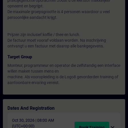
praktijkgerichte opdrachten zodat u de leerstof makkelijker
opneemt en begrijpt.
De maximale groepsgrootte is 4 personen waardoor u veel
persoonlijke aandacht krijgt.
Prijzen zijn inclusief koffie / thee en lunch.
De factuur moet vooraf voldaan worden. Na inschrijving
ontvangt u een factuur met daarop alle bankgegevens.
Target Group
Monteur, programmeur en operator die zelfstandig een interface
willen maken tussen mens en
machine. Als vooropleiding is de Logo8 gevorderden training of
aantoonbare ervaring vereist.
Dates And Registration
Oct 30, 2026 | 08:00 AM
(UTC+00:00)
expand_more
Book Training