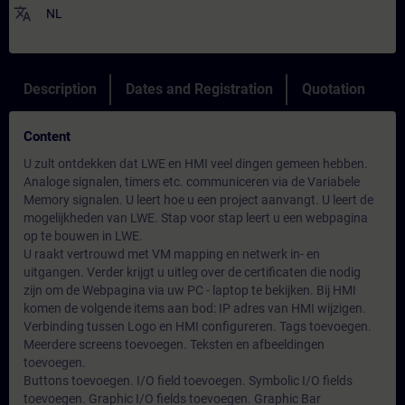
translate
NL
Description
Dates and Registration
Quotation
Content
U zult ontdekken dat LWE en HMI veel dingen gemeen hebben.
Analoge signalen, timers etc. communiceren via de Variabele
Memory signalen. U leert hoe u een project aanvangt. U leert de
mogelijkheden van LWE. Stap voor stap leert u een webpagina
op te bouwen in LWE.
U raakt vertrouwd met VM mapping en netwerk in- en
uitgangen. Verder krijgt u uitleg over de certificaten die nodig
zijn om de Webpagina via uw PC - laptop te bekijken. Bij HMI
komen de volgende items aan bod: IP adres van HMI wijzigen.
Verbinding tussen Logo en HMI configureren. Tags toevoegen.
Meerdere screens toevoegen. Teksten en afbeeldingen
toevoegen.
Buttons toevoegen. I/O field toevoegen. Symbolic I/O fields
toevoegen. Graphic I/O fields toevoegen. Graphic Bar