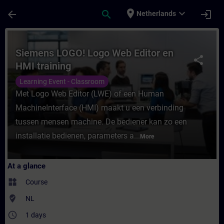
Skip To Main Content
Page Loaded
place
expand_more
arrow_back
search
login
Netherlands
Course - Siemens LOGO! Logo Web Editor en
Siemens LOGO! Logo Web Editor en
share
HMI training
Learning Event - Classroom
Met Logo Web Editor (LWE) of een Human
MachineInterface (HMI) maakt u een verbinding
tussen mensen machine. De bediener kan zo een
installatie bedienen, parameters a...
More
At a glance
widgets
Course
where_to_vote
NL
access_time
1 days