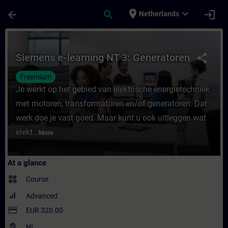
Skip To Main Content
Page Loaded
place
expand_more
arrow_back
search
login
Netherlands
Course - Siemens e-learning NT 3: Generat
Siemens e-learning NT 3: Generatoren
share
Freemium
Je werkt op het gebied van elektrische energietechniek
met motoren, transformatoren en/of generatoren. Dat
werk doe je vast goed. Maar kunt u ook uitleggen wat
elekt...
More
At a glance
widgets
Course
Advanced
payment
EUR 320.00
where_to_vote
NL