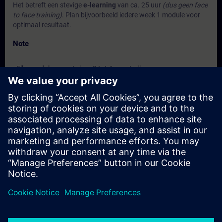
Het betreft een stevige
e-learning
van ca. 25 uur
(dus geen face
to face training)
. Plan bijvoorbeeld iedere week 1 module voor
optimaal resultaat.
Note
- Elke module vraagt circa 2 tot 4 uur studie.
Je hebt ruim de tijd om alle modules af te ronden. Na 1 jaar
verloopt de licentie. Kom je er toch niet aan toe? Geen probleem.
Je kunt de licentie telkens een jaar verlengen.
Target Group
Voor iedereen die betrokken is bij de bedrijfsvoering van
elektrische installaties en een goed inzicht willen hebben in de
principiële werking, toepassingsgebieden en het regelen van
Generatoren.