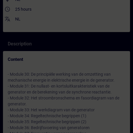
access_time
25 hours
translate
NL
Description
Content
- Module 30: De principiële werking van de omzetting van
mechanische energie in elektrische energie in de generator.
- Module 31: De nullast- en kortsluitkarakteristiek van de
generator en de berekening van de synchrone reactantie.
- Module 32: Het stroombronschema en fasordiagram van de
generator.
- Module 33: Het werkdiagram van de generator
- Module 34: Regeltechnische begrippen (1)
- Module 35: Regeltechnische begrippen (2)
- Module 36: Bedrijfsvoering van generatoren