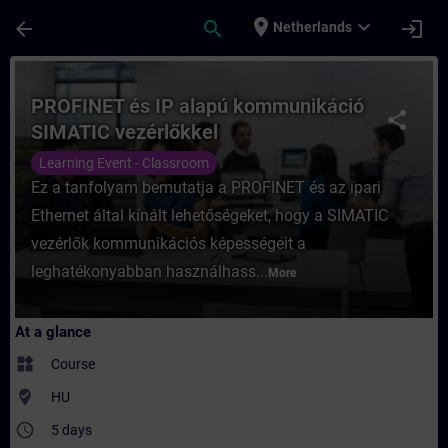
Skip To Main Content
Page Loaded
place
expand_more
arrow_back
search
login
Netherlands
Course - PROFINET és IP alapú kommunikác
PROFINET és IP alapú kommunikáció
share
SIMATIC vezérlőkkel
Learning Event - Classroom
Ez a tanfolyam bemutatja a PROFINET és az ipari
Ethernet által kínált lehetőségeket, hogy a SIMATIC
vezérlők kommunikációs képességeit a
leghatékonyabban használhass...
More
At a glance
widgets
Course
where_to_vote
HU
access_time
5 days