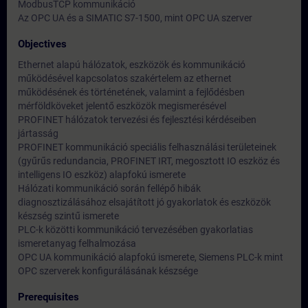
ModbusTCP kommunikáció
Az OPC UA és a SIMATIC S7-1500, mint OPC UA szerver
Objectives
Ethernet alapú hálózatok, eszközök és kommunikáció
működésével kapcsolatos szakértelem az ethernet
működésének és történetének, valamint a fejlődésben
mérföldköveket jelentő eszközök megismerésével
PROFINET hálózatok tervezési és fejlesztési kérdéseiben
jártasság
PROFINET kommunikáció speciális felhasználási területeinek
(gyűrűs redundancia, PROFINET IRT, megosztott IO eszköz és
intelligens IO eszköz) alapfokú ismerete
Hálózati kommunikáció során fellépő hibák
diagnosztizálásához elsajátított jó gyakorlatok és eszközök
készség szintű ismerete
PLC-k közötti kommunikáció tervezésében gyakorlatias
ismeretanyag felhalmozása
OPC UA kommunikáció alapfokú ismerete, Siemens PLC-k mint
OPC szerverek konfigurálásának készsége
Prerequisites