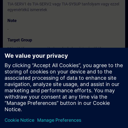
TIA-SERV1 és TIA-SERV2 vagy TIA-SYSUP tanfolyam vagy ezzel
egyenértékű ismeretek
Note
-
Target Group
Mérnökök, programozók, üzembe helyezési mérnökök,
szervizszakemberek
Dates And Registration
Currently, no events available
Add yourself to the course request list and you will be notified
when new dates become available.
Activate notification service