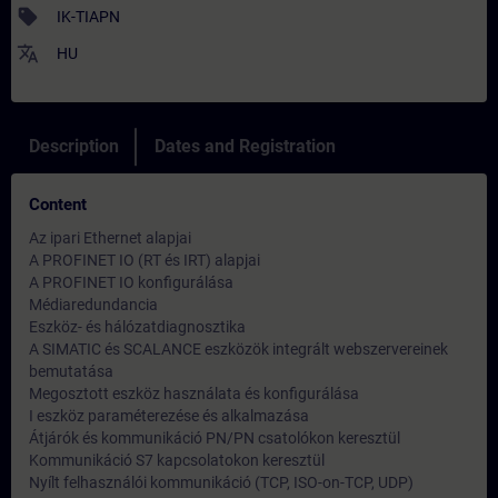
sell
IK-TIAPN
translate
HU
Description
Dates and Registration
Content
Az ipari Ethernet alapjai
A PROFINET IO (RT és IRT) alapjai
A PROFINET IO konfigurálása
Médiaredundancia
Eszköz- és hálózatdiagnosztika
A SIMATIC és SCALANCE eszközök integrált webszervereinek
bemutatása
Megosztott eszköz használata és konfigurálása
I eszköz paraméterezése és alkalmazása
Átjárók és kommunikáció PN/PN csatolókon keresztül
Kommunikáció S7 kapcsolatokon keresztül
Nyílt felhasználói kommunikáció (TCP, ISO-on-TCP, UDP)