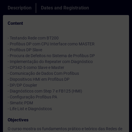
Description
Dates and Registration
Content
- Testando Rede com BT200
- Profibus DP com CPU Interface como MASTER
- Profibus DP Slave
- Procura de Defeitos no Sistema de Profibus DP
- Implementação do Repeater com Diagnóstico
- CP342-5 como Slave e Master
- Comunicação de Dados Com Profibus
- Dispositivos HMI em Profibus DP
- DP/DP Coupler
- Diagnósticos com Step 7 e FB125 (HMI)
- Configuração Profibus PA
- Simatic PDM
- Life List e Diagnósticos
Objectives
O curso mostra os fundamentos prático e teórico das Redes de