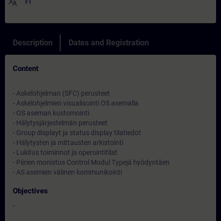
translate
FI
Description
Dates and Registration
Content
- Askelohjelman (SFC) perusteet
- Askelohjelmien visualisointi OS asemalla
- OS aseman kustomointi
- Hälytysjärjestelmän perusteet
- Group displayt ja status display tilatiedot
- Hälytysten ja mittausten arkistointi
- Lukitus toiminnot ja operointitilat
- Piirien monistus Control Modul Typejä hyödyntäen
- AS asemien välinen kommunikointi
Objectives
-