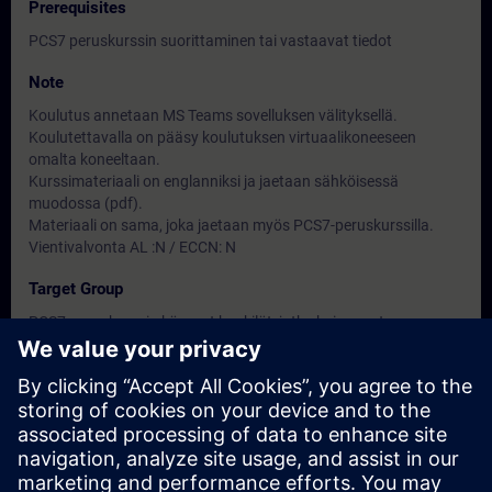
Prerequisites
PCS7 peruskurssin suorittaminen tai vastaavat tiedot
Note
Koulutus annetaan MS Teams sovelluksen välityksellä.
Koulutettavalla on pääsy koulutuksen virtuaalikoneeseen
omalta koneeltaan.
Kurssimateriaali on englanniksi ja jaetaan sähköisessä
muodossa (pdf).
Materiaali on sama, joka jaetaan myös PCS7-peruskurssilla.
Vientivalvonta AL :N / ECCN: N
Target Group
PCS7-peruskurssin käyneet henkilöt, jotka kaipaavat
syventävää PCS7 tietoutta kurssin aiheista
Dates And Registration
Currently, no events available