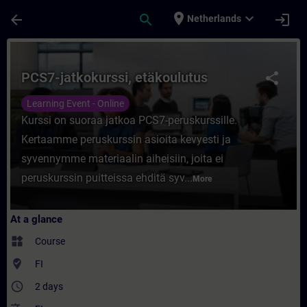
Skip To Main Content
Page Loaded
place
expand_more
arrow_back
search
login
Netherlands
Course - PCS7-jatkokurssi, etäkoulutus - T
PCS7-jatkokurssi, etäkoulutus
share
Learning Event - Online
Kurssi on suoraa jatkoa PCS7-peruskurssille.
Kertaamme peruskurssin asioita kevyesti ja
syvennymme materiaalin aiheisiin, joita ei
peruskurssin puitteissa ehditä syv...
More
At a glance
widgets
Course
where_to_vote
FI
access_time
2 days