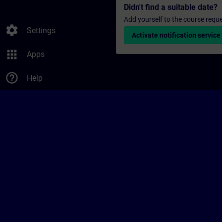
Didn't find a suitable date?
Add yourself to the course reque
settings
Settings
Activate notification service
apps
Apps
help_outline
Help