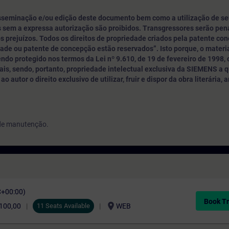
sseminação e/ou edição deste documento bem como a utilização de se
 sem a expressa autorização são proibidos. Transgressores serão pe
s prejuízos. Todos os direitos de propriedade criados pela patente con
dade ou patente de concepção estão reservados”. Isto porque, o materia
do protegido nos termos da Lei nº 9.610, de 19 de fevereiro de 1998,
is, sendo, portanto, propriedade intelectual exclusiva da SIEMENS a 
o autor o direito exclusivo de utilizar, fruir e dispor da obra literária, a
 de manutenção.
C+00:00)
Book Tr
location_on
.100,00
11 Seats Available
WEB