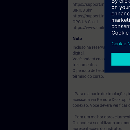
https://support.industry.siem
SIRIUS Sim
https://support.industry.siem
OPC-UA Client
https://www.unified-automatio
Note
Incluso na reserva do seu curs
digital.
Você poderá encontrar treiname
treinamentos.
O período de teste inicia 7 dia
término do curso.
- Para o a parte de simulações,
acessada via Remote Desktop. P
conexão. Você deverá verificar 
- Para um melhor aproveitamento
Ou, poderá ser utilizado um mo
apresentações do instrutor.