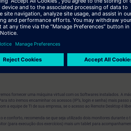
ens.com/cs/pt/en/view/101494917
ens.com/cs/pt/en/view/109763750
n.com/products/development-tools/uaexpert.html
o, você recebe uma conta de teste gratuito para acessar a Plataforma de
ntos online sobre diversas tecnologias SIEMENS e acesso a mais de 600
s antes do inicio do treinamento confirmado e termina automaticamente 14
 iremos fornecer uma máquina virtual com os Softwares instalados. A máq
ara isto iremos encaminhar os acessos (IP’s, login e senha) mais passo
com a equipe de TI de sua empresa, se o acesso ao Remote Desktop é libe
 e conforto, recomenda-se que seja utilizado dois monitores durante o 
nitor (para execução dos exercícios) mais um tablet para acompanhame