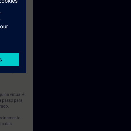
 Aprendizagem
 outros
 dias após o
uina virtual é
 a passo para
rado.
treinamento.
nto das