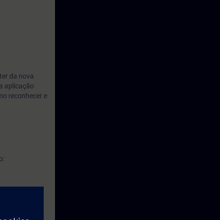
ter da nova
a aplicação
omo reconhecer e
o: