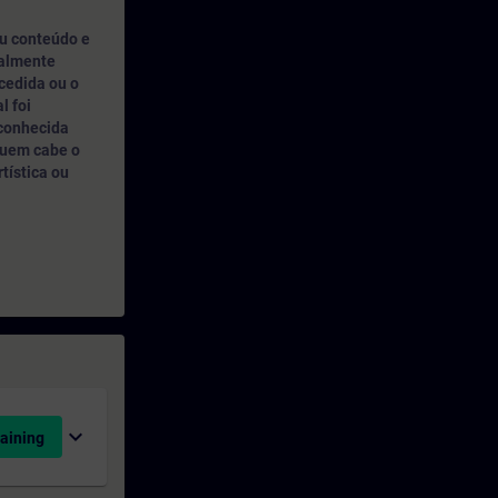
u conteúdo e
nalmente
cedida ou o
l foi
 conhecida
quem cabe o
rtística ou
expand_more
aining