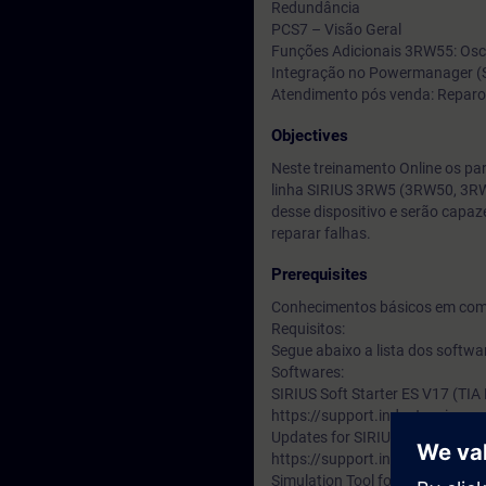
Redundância
PCS7 – Visão Geral
Funções Adicionais 3RW55: Osci
Integração no Powermanager (S
Atendimento pós venda: Reparo 
Objectives
Neste treinamento Online os par
linha SIRIUS 3RW5 (3RW50, 3RW
desse dispositivo e serão capaz
reparar falhas.
Prerequisites
Conhecimentos básicos em coma
Requisitos:
Segue abaixo a lista dos softwa
Softwares:
SIRIUS Soft Starter ES V17 (TIA 
https://support.industry.siem
Updates for SIRIUS SOFT STAR
https://support.industry.siem
Simulation Tool for Soft Starters