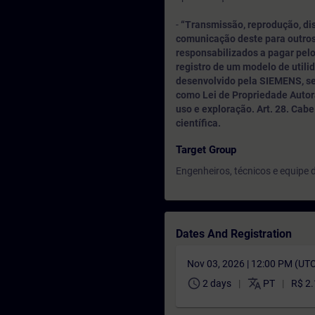
-
“Transmissão, reprodução, di
comunicação deste para outros
responsabilizados a pagar pelo
registro de um modelo de utili
desenvolvido pela SIEMENS, sen
como Lei de Propriedade Autora
uso e exploração. Art. 28. Cabe a
científica.
Target Group
Engenheiros, técnicos e equipe
Dates And Registration
Nov 03, 2026 | 12:00 PM (UT
schedule
translate
2 days
PT
R$ 2