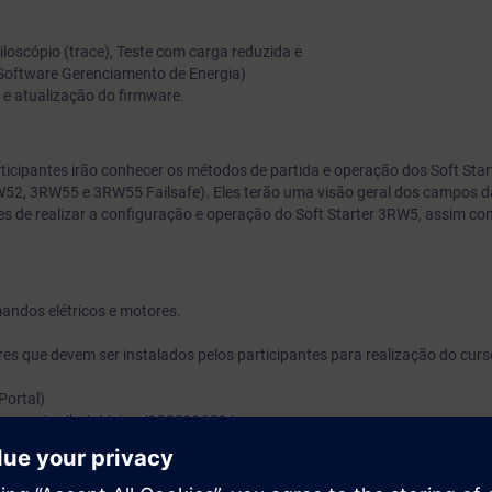
loscópio (trace), Teste com carga reduzida e
oftware Gerenciamento de Energia)
e atualização do firmware.
ticipantes irão conhecer os métodos de partida e operação dos Soft Star
52, 3RW55 e 3RW55 Failsafe). Eles terão uma visão geral dos campos d
es de realizar a configuração e operação do Soft Starter 3RW5, assim c
ndos elétricos e motores.
res que devem ser instalados pelos participantes para realização do curs
Portal)
ens.com/cs/br/pt/view/109811681/en
TER ES V17
ens.com/cs/br/pt/view/109803801/en