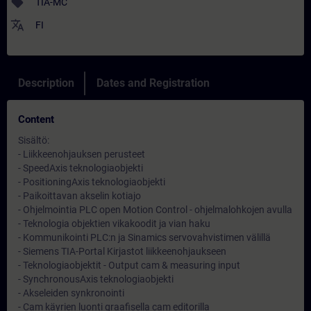
sell
TIA-MC
translate
FI
Description
Dates and Registration
Content
Sisältö:
- Liikkeenohjauksen perusteet
- SpeedAxis teknologiaobjekti
- PositioningAxis teknologiaobjekti
- Paikoittavan akselin kotiajo
- Ohjelmointia PLC open Motion Control - ohjelmalohkojen avulla
- Teknologia objektien vikakoodit ja vian haku
- Kommunikointi PLC:n ja Sinamics servovahvistimen välillä
- Siemens TIA-Portal Kirjastot liikkeenohjaukseen
- Teknologiaobjektit - Output cam & measuring input
- SynchronousAxis teknologiaobjekti
- Akseleiden synkronointi
- Cam käyrien luonti graafisella cam editorilla