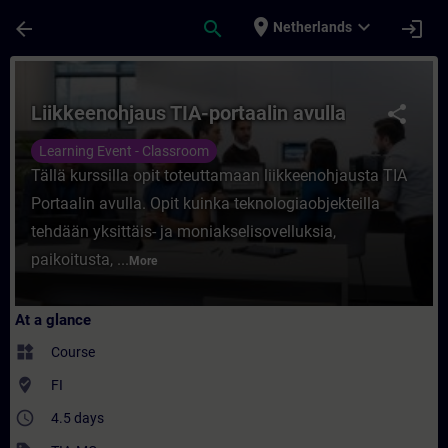
Skip To Main Content
Page Loaded
place
expand_more
arrow_back
search
login
Netherlands
Course - Liikkeenohjaus TIA-portaalin avul
Liikkeenohjaus TIA-portaalin avulla
share
Learning Event - Classroom
Tällä kurssilla opit toteuttamaan liikkeenohjausta TIA
Portaalin avulla. Opit kuinka teknologiaobjekteilla
tehdään yksittäis- ja moniakselisovelluksia,
paikoitusta, ...
More
At a glance
widgets
Course
where_to_vote
FI
access_time
4.5 days