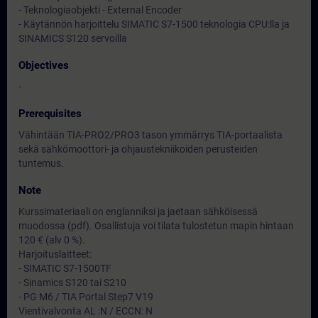
- Teknologiaobjekti - External Encoder
- Käytännön harjoittelu SIMATIC S7-1500 teknologia CPU:lla ja
SINAMICS S120 servoilla
Objectives
-
Prerequisites
Vähintään TIA-PRO2/PRO3 tason ymmärrys TIA-portaalista
sekä sähkömoottori- ja ohjaustekniikoiden perusteiden
tuntemus.
Note
Kurssimateriaali on englanniksi ja jaetaan sähköisessä
muodossa (pdf). Osallistuja voi tilata tulostetun mapin hintaan
120 € (alv 0 %).
Harjoituslaitteet:
- SIMATIC S7-1500TF
- Sinamics S120 tai S210
- PG M6 / TIA Portal Step7 V19
Vientivalvonta AL :N / ECCN: N