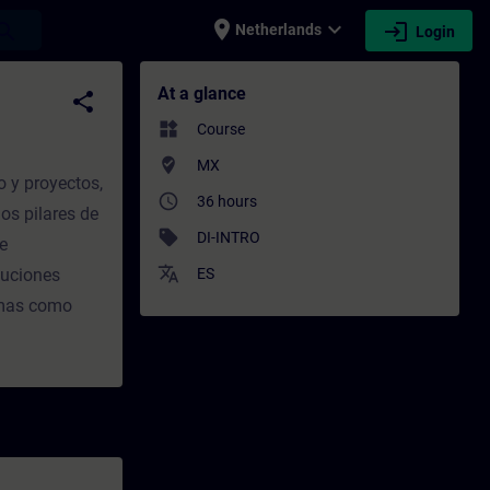
place
expand_more
login
earch
Netherlands
Login
g - Professional development | SITRAIN
At a glance
share
widgets
Course
where_to_vote
MX
o y proyectos,
access_time
36 hours
os pilares de
sell
DI-INTRO
de
translate
luciones
ES
temas como