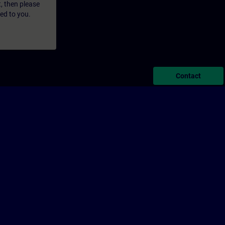
t, then please
led to you.
Contact