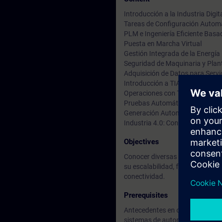
Introducción a la Industria Digit
Tareas de Configuración Autom
PLM e Ingeniería Eficiente Basa
Puesta en Marcha Virtual
Gestión Integrada de la Energía
Seguridad de Maquinaria y Plant
Adquisición de Datos para Servi
Introducción a TIA Portal Open
Operaciones con TIA Portal Op
Pruebas Automáticas de Bloqu
Generación Automática de pant
Industria 4.0: Conclusión
Objectives
Conocer diversas soluciones basa
su escalabilidad, facilidad de i
conectividad.
Prerequisites
Antecedentes en conocimientos 
sistemas de automatización de 