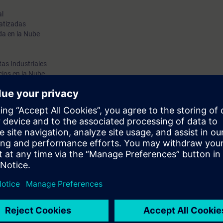
al
atizadas
da en la Nube
as Industriales
cios en la Nube
ness
enness
es de Programación
allas HMI
das en la digitalización en automatización y control en la industria, con e
ntegración y optimización, mirando de casos de uso, y a través de pruebas 
sobre el panorama de SIMATIC PLC y HMI, redes industriales, SINAMICS, 
Siemens en TIA Portal.