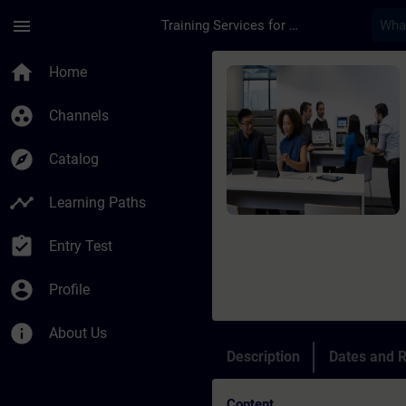
Skip To Main Content
Page Loaded
menu
Training Services for Digital Industries
Course - DIGITALIZA
home
Home
group_work
Channels
explore
Catalog
timeline
Learning Paths
assignment_turned_in
Entry Test
account_circle
Profile
info
About Us
Description
Dates and R
Content