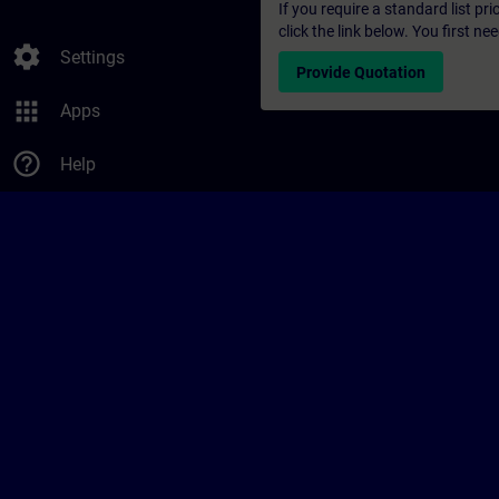
If you require a standard list pr
click the link below. You first n
settings
Settings
Provide Quotation
apps
Apps
help_outline
Help