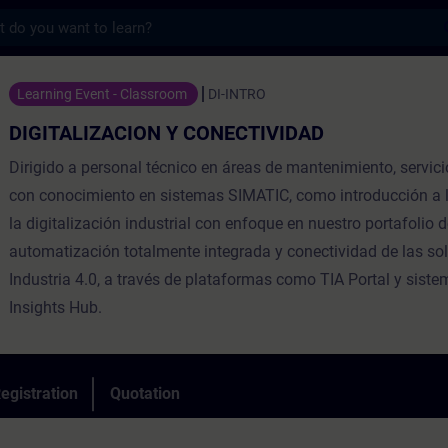
s
CION Y CONECTIVIDAD - Training - Trainin
Learning Event - Classroom
DI-INTRO
DIGITALIZACION Y CONECTIVIDAD
Dirigido a personal técnico en áreas de mantenimiento, servici
con conocimiento en sistemas SIMATIC, como introducción a l
la digitalización industrial con enfoque en nuestro portafolio 
automatización totalmente integrada y conectividad de las so
Industria 4.0, a través de plataformas como TIA Portal y sis
Insights Hub.
egistration
Quotation