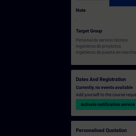
Note
-
Target Group
Personal de servicio técnico
Ingenieros de proyectos
Ingenieros de puesta en marcha
Dates And Registration
Currently, no events available
Add yourself to the course reque
Activate notification service
Personalised Quotation