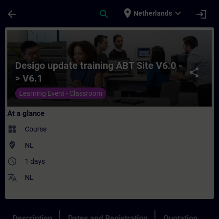
Skip To Main Content
Page Loaded
place
expand_more
arrow_back
search
login
Netherlands
Course - Desigo update training ABT Site V
Desigo update training ABT Site V6.0 -
share
> V6.1
Learning Event - Classroom
At a glance
widgets
Course
where_to_vote
NL
access_time
1 days
translate
NL
Description
Dates and Registration
Quotation