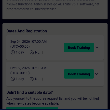
nieuwe functionaliteiten in Desigo ABT Site V6.1 software, het
programmeren en inbedrijfstellen.
Dates And Registration
Sep 04, 2026 | 07:00 AM
(UTC+00:00)
expand_more
Book Training
schedule
translate
1 day
NL
Oct 02, 2026 | 07:00 AM
(UTC+00:00)
expand_more
Book Training
schedule
translate
1 day
NL
Didn't find a suitable date?
Add yourself to the course request list and you will be notified
when new dates become available.