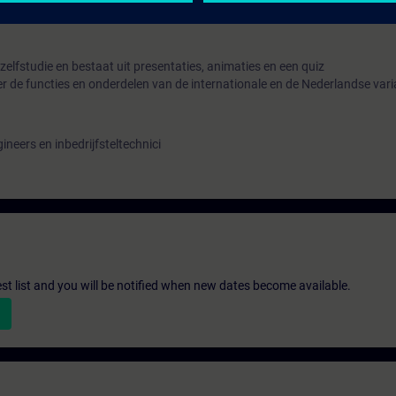
f resultaat behaald voor de quiz
n zelfstudie en bestaat uit presentaties, animaties en een quiz
ver de functies en onderdelen van de internationale en de Nederlandse var
neers en inbedrijfsteltechnici
st list and you will be notified when new dates become available.