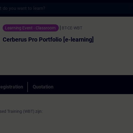
s
o Portfolio [e-learning] - Training - Train
Learning Event - Classroom
BT-CE-WBT
Cerberus Pro Portfolio [e-learning]
egistration
Quotation
ed Training (WBT) zijn: