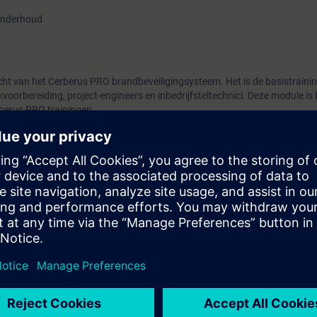
 onderhoud
icht van het Cerberus PRO brandbeveiligingsysteem. Het is de basistraini
oorbereiding, project-engineers en inbedrijfsteltechnici. Deze module is 
berus PRO trainingen.
 op het solution partner extranet of bij het boeken van de cursus Cerberu
kt worden om een snel overzicht te geven over Cerberus PRO producten
eslissen of u de e-learning opnieuw moet volgen of dat u gereed bent om 
 kunnen volgen.
e toepassingen van Cerberus PRO
chillende systeem-architectuur (stand-alone en netwerk varianten)
e Nederlandse brandmeldcentrale varianten en hun eigenschappen
 het C-WEB deelnemers en hun eigenschappen
t C-NET periferie en hun hoofdfuncties
 beschikbare tools
pen van planning tot onderhoud