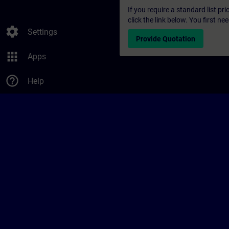
If you require a standard list pr
click the link below. You first n
settings
Settings
Provide Quotation
apps
Apps
help_outline
Help