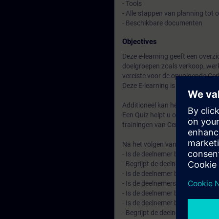
- Tools
- Alle stappen van planning tot
- Beschikbare documenten
Objectives
Deze e-learning geeft een overz
doelgroepen zoals verkoop, werkv
vereiste voor de opvolgende Cer
Deze E-learning is op te starten
Additioneel kan het ook gebrui
Een Quiz helpt u om te kunnen b
trainingen van Cerberus PRO te
Na het volgen van de e-learning:
- Is de deelnemer bekend met d
- Begrijpt de deelnemer de vers
- Is de deelnemer bekend met d
- Is de deelnemers bekend met
- Is de deelnemer bekend met he
- Is de deelnemer bekend met de
- Begrijpt de deelnemer de stap