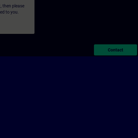
t, then please
led to you.
Contact