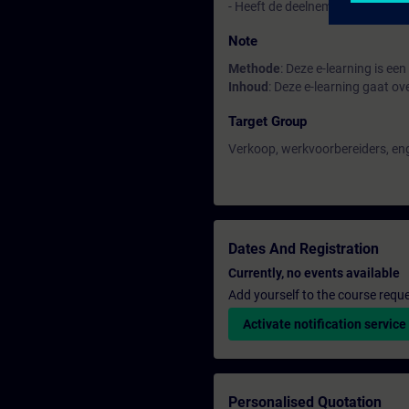
- Heeft de deelnemer een positie
Note
Methode
: Deze e-learning is ee
Inhoud
: Deze e-learning gaat o
Target Group
Verkoop, werkvoorbereiders, engi
Dates And Registration
Currently, no events available
Add yourself to the course reque
Activate notification service
Personalised Quotation