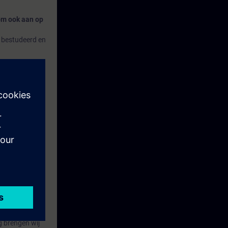
om ook aan op
 bestudeerd en
HV. Tot het
dinstallatie
 te worden
 FC10 serie.
g brengen wij