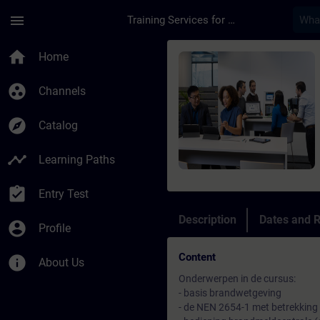
Skip To Main Content
Page Loaded
menu
Training Services for Digital Industries
Course - Beheerder B
home
Home
group_work
Channels
explore
Catalog
timeline
Learning Paths
assignment_turned_in
Entry Test
Description
Dates and R
account_circle
Profile
Content
info
About Us
Onderwerpen in de cursus:
- basis brandwetgeving
- de NEN 2654-1 met betrekking 