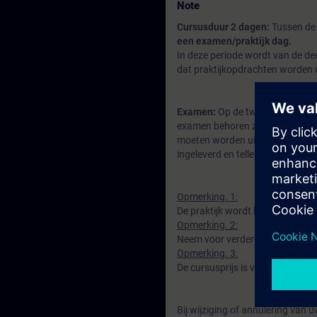
Note
Cursusduur 2 dagen:
Tussen de 
een examen/praktijk dag.
In deze periode wordt van de d
dat praktijkopdrachten worden 
Examen:
Op de tweede cursusdag
examen behoren zeven opdrachte
moeten worden uitgevoerd. De sc
ingeleverd en tellen voor een de
Opmerking. 1:
De praktijk wordt beoefend op d
Opmerking. 2:
Neem voor verdere informatie co
Opmerking. 3:
De cursusprijs is voor 2 dagen 
Bij wijziging of annulering va