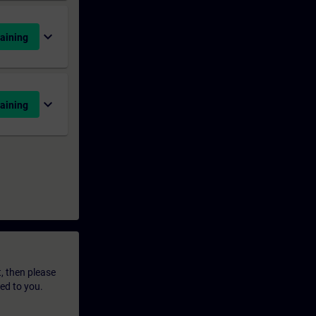
expand_more
aining
expand_more
aining
t, then please
led to you.