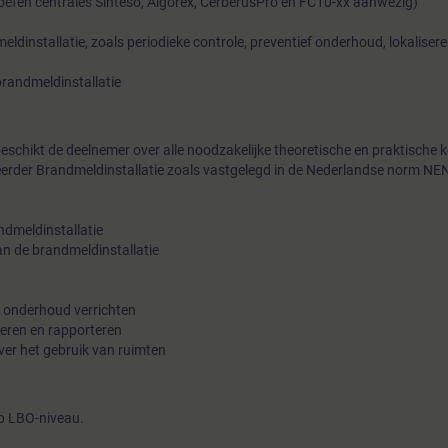
oefen centrales Sinteso, Algorex, CerberusPro en FC10-xx aanwezig)
ldinstallatie, zoals periodieke controle, preventief onderhoud, lokaliser
brandmeldinstallatie
eschikt de deelnemer over alle noodzakelijke theoretische en praktische 
rder Brandmeldinstallatie zoals vastgelegd in de Nederlandse norm NE
ndmeldinstallatie
n de brandmeldinstallatie
ief onderhoud verrichten
reren en rapporteren
ver het gebruik van ruimten
p LBO-niveau.