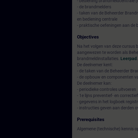
- bediening brandmeldcentrale (
- de brandmelders
- taken van de Beheerder Brandme
en bediening centrale
- praktische oefeningen aan de 
Objectives
Na het volgen van deze cursus b
aangewezen te worden als Behee
brandmeldinstallaties.
Leerpad
.
De deelnemer kent:
- de taken van de Beheerder Bra
- de opbouw en componenten va
De deelnemer kan:
- periodieke controles uitvoeren
- 1e lijns preventief- en correct
- gegevens in het logboek regist
- instructies geven aan derden o
Prerequisites
Algemene (technische) kennis o