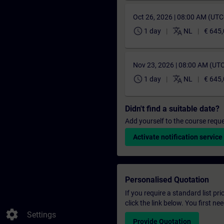
Oct 26, 2026 | 08:00 AM (UT
schedule
translate
1 day
NL
€ 645
Nov 23, 2026 | 08:00 AM (UT
schedule
translate
1 day
NL
€ 645
Didn't find a suitable date?
Add yourself to the course reque
Activate notification service
Personalised Quotation
If you require a standard list pr
click the link below. You first n
settings
Settings
Provide Quotation