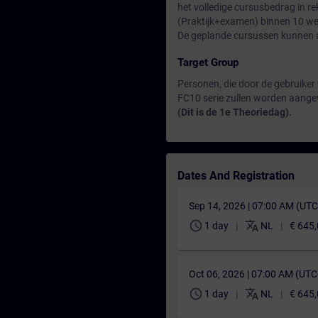
het volledige cursusbedrag in re
(Praktijk+examen) binnen 10 we
De geplande cursussen kunnen a
Target Group
Personen, die door de gebruiker
FC10 serie zullen worden aange
(Dit is de 1e Theoriedag).
Dates And Registration
Sep 14, 2026 | 07:00 AM (UT
schedule
translate
1 day
NL
€ 645
Oct 06, 2026 | 07:00 AM (UT
schedule
translate
1 day
NL
€ 645