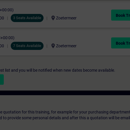
C+00:00)
Book Tr
location_on
,00
3 Seats Available
Zoetermeer
C+00:00)
Book Tr
location_on
,00
7 Seats Available
Zoetermeer
st list and you will be notified when new dates become available.
ice quotation for this training, for example for your purchasing departmen
eed to provide some personal details and after this a quotation will be emai