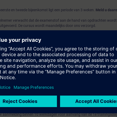
eerste en tweede bijeenkomst ligt een periode van 3 weken.
Meld u daar
eelnemer verwacht dat de examenstof aan de hand van opdrachten wordt
uitgevoerd. De cursus wordt maandelijks door ons verzorgd.
 wordt een schriftelijk examen afgenomen, onder auspiciën van het NIB
n, die in de periode tussen de tweebijeenkomsten aan de eigen brandmel
hriftelijke opdrachten dienen in de ochtend van de tweede trainingsdag
el mee aan de schriftelijke examen.
e brandmeldcentrale van het type Sinteso FC20, Algorex, Cerberus Pro en
ntact op met Siemens Training, telefoon 070 - 333 3900
(Theorie en Praktijk/examen)
n uw aanmelding binnen 10 werkdagen voor aanvang van de 1e trainingsda