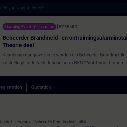
s
randmeld- en ontruimingsalarminstallaties
Learning Event - Classroom
BT-BBMI-T
Beheerder Brandmeld- en ontruimingsalarminstal
Theorie deel
Kennis om aangewezen te worden als Beheerder Brandmeldinst
vastgelegd in de Nederlandse norm NEN 2654-1 voor brandmeld
egistration
Quotation
tot de taken van de Beheerder Brandmeldinstallatie.