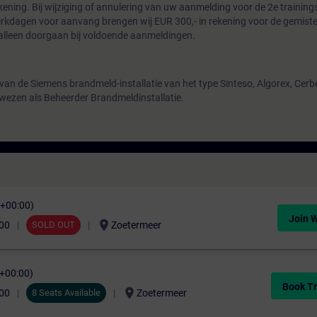
kening. Bij wijziging of annulering van uw aanmelding voor de 2e trainin
rkdagen voor aanvang brengen wij EUR 300,- in rekening voor de gemiste
lleen doorgaan bij voldoende aanmeldingen.
 van de Siemens brandmeld-installatie van het type Sinteso, Algorex, Cerb
wezen als Beheerder Brandmeldinstallatie.
C+00:00)
Join W
location_on
,00
SOLD OUT
Zoetermeer
C+00:00)
Book Tr
location_on
,00
8 Seats Available
Zoetermeer