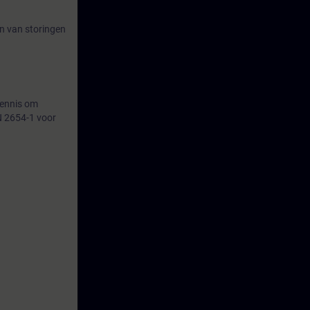
en van storingen
kennis om
N 2654-1 voor