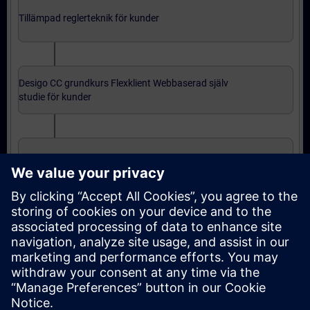
Tillämpad reglerteknik för kunder
Desigo CC grundkurs Flexklient Webbaserad själv
studie för kunder
Desigo CC grundkurs installerad klient för kunder
Avancerad nivå: kurser
Desigo CC fortsättningskurs installerad klient för
kunder