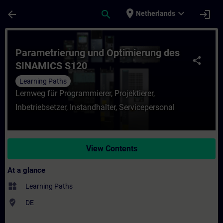
Skip To Main Content
Page Loaded
place
expand_more
arrow_back
search
login
Netherlands
Course - Parametrierung und Optimierung 
Parametrierung und Optimierung des
share
SINAMICS S120
Learning Paths
Lernweg für Programmierer, Projektierer,
Inbetriebsetzer, Instandhalter, Servicepersonal
View Contents
At a glance
widgets
Learning Paths
where_to_vote
DE