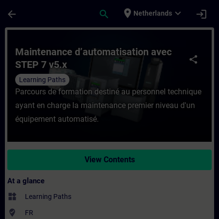
Skip To Main Content
Page Loaded
place
expand_more
arrow_back
search
login
Netherlands
Course - Maintenance d’automatisation ave
Maintenance d’automatisation avec
share
STEP 7 v5.x
Learning Paths
Parcours de formation destiné au personnel technique
ayant en charge la maintenance premier niveau d'un
équipement automatisé.
View Contents
At a glance
widgets
Learning Paths
where_to_vote
FR