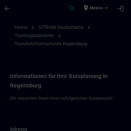
Saltar al contenido principal
Página cargada
place
expand_more
arrow_back
search
login
Mexico
Standortinformationen Regensburg | SIT
chevron_right
chevron_right
Home
SITRAIN Deutschland
chevron_right
Trainingsstandorte
Standortinformationen Regensburg
Informationen für Ihre Kursplanung in
Regensburg
Wir wünschen Ihnen einen erfolgreichen Kursbesuch!
Adresse