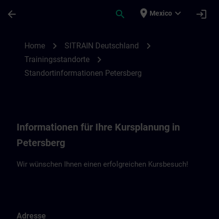
Saltar al contenido principal
Página cargada
place
expand_more
arrow_back
search
login
Mexico
Standortinformationen Petersberg | SITR
chevron_right
chevron_right
Home
SITRAIN Deutschland
chevron_right
Trainingsstandorte
Standortinformationen Petersberg
Informationen für Ihre Kursplanung in
Petersberg
Wir wünschen Ihnen einen erfolgreichen Kursbesuch!
Adresse