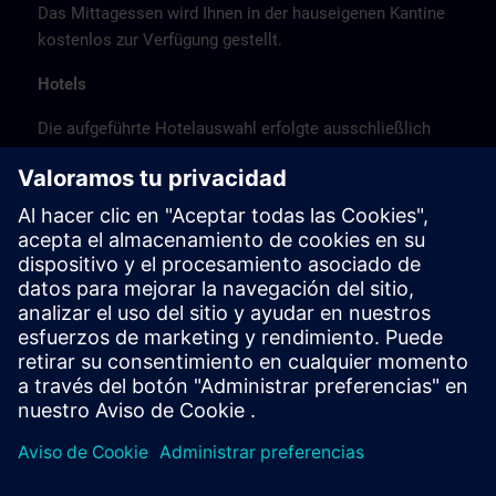
Das Mittagessen wird Ihnen in der hauseigenen Kantine
kostenlos zur Verfügung gestellt.
Hotels
Die aufgeführte Hotelauswahl erfolgte ausschließlich
anhand der Nähe der Hotels zum Kursort bzw. anhand
der günstigen Verkehrsanbindung zum
Veranstaltungsort.
Es handelt sich hierbei nicht um Siemens-
Vertragshotels, daher können wir für die Qualität der
Hotels keine Gewähr übernehmen.
Stornierung
Bitte stornieren Sie schriftlich.