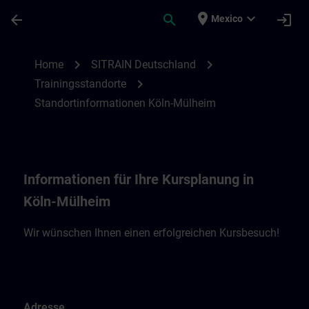
Saltar al contenido principal
Página cargada
place
expand_more
arrow_back
search
login
Mexico
Standortinformationen Köln-Mühlheim | 
chevron_right
chevron_right
Home
SITRAIN Deutschland
chevron_right
Trainingsstandorte
Standortinformationen Köln-Mülheim
Informationen für Ihre Kursplanung in
Köln-Mülheim
Wir wünschen Ihnen einen erfolgreichen Kursbesuch!
Adresse