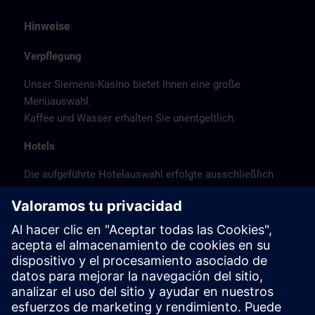
Hinweise
Verpflegung
Unser Siemens-Kasino bietet Ihnen eine große
Menüauswahl.
Kaffee und Wasser erhalten Sie unentgeltlich.
Hotels
Die aufgeführte Hotelauswahl erfolgte ausschließlich
anhand der Nähe der Hotels zum Kursort bzw. anhand
der günstigen Verkehrsanbindung zum
Veranstaltungsort.
Es handelt sich hierbei nicht um Siemens-
Vertragshotels, daher können wir für die Qualität der
Hotels keine Gewähr übernehmen.
Stornierung