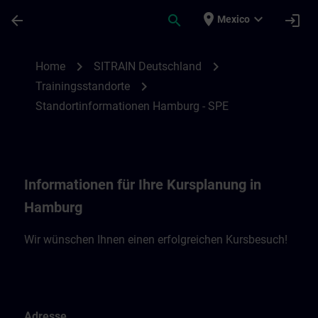
Saltar al contenido principal
Página cargada
place
expand_more
arrow_back
search
login
Mexico
Standortinformationen Hamburg - SPE | 
chevron_right
chevron_right
Home
SITRAIN Deutschland
chevron_right
Trainingsstandorte
Standortinformationen Hamburg - SPE
Informationen für Ihre Kursplanung in
Hamburg
Wir wünschen Ihnen einen erfolgreichen Kursbesuch!
Adresse