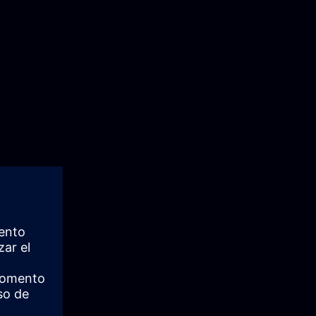
hof
aße"