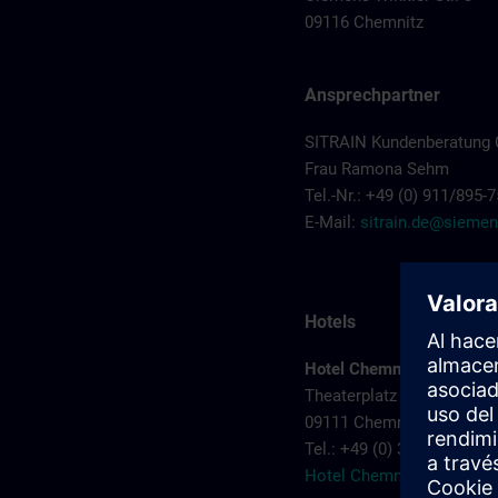
09116 Chemnitz
Ansprechpartner
SITRAIN Kundenberatung 
Frau Ramona Sehm
Tel.-Nr.: +49 (0) 911/895-
E-Mail:
sitrain.de@sieme
Hotels
Hotel Chemnitzer Hof
Theaterplatz 4
09111 Chemnitz
Tel.: +49 (0) 3 71 68 4-0
Hotel Chemnitzer Hof >