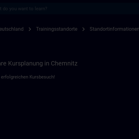
s
nen Chemnitz | SITRAIN
chevron_right
chevron_right
eutschland
Trainingsstandorte
Standortinformatione
Ihre Kursplanung in Chemnitz
 erfolgreichen Kursbesuch!