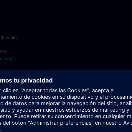
Chemnitz
7575
ns.com
Anreise
Öffentliche Verkehrsmittel ab Hauptbahn
Buslinie 23 in Richtung "Neefepark"
bis Haltestelle "Clemens-Winkler-Str