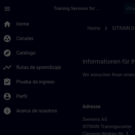
Saltar al contenido principal
Página cargada
menu
Training Services for Digital Industries
Standortinformatio
home
Home
chevron_right
Home
SITRAIN D
group_work
Canales
explore
Catálogo
Informationen für 
timeline
Rutas de aprendizaje
Wir wünschen Ihnen einen
assignment_turned_in
Prueba de ingreso
account_circle
Perfil
Adresse
info
Acerca de nosotros
Siemens AG
SITRAIN Trainingscenter
Clemens-Winkler-Str. 3