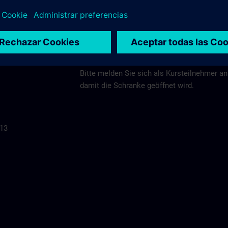
Auto/Parken
Bitte parken Sie auf dem Siemens-Parkplatz 
"Clemens-Winkler-Straße".
Bitte melden Sie sich als Kursteilnehmer a
damit die Schranke geöffnet wird.
113