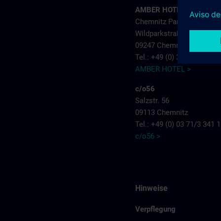
AMBER HOTEL
Chemnitz Park
Wildparkstraße 6
09247 Chemnitz
Tel.: +49 (0) 3 722 5 13-0
AMBER HOTEL >
c/o56
Salzstr. 56
09113 Chemnitz
Tel.: +49 (0) 03 71/3 341 
c/o56 >
Hinweise
Verpflegung