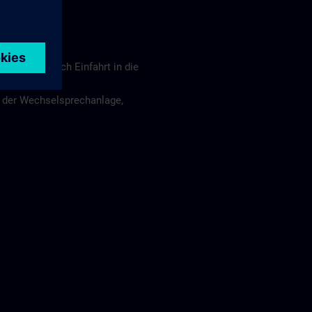
"P2" links nach Einfahrt in die
n der Wechselsprechanlage,