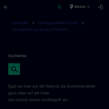
Saltar al contenido principal
Página cargada
place
expand_more
arrow_back
search
login
Mexico
So arbeitest du auf der Plattform | SITRAI
chevron_right
chevron_right
Startseite
Häufig gestellte Fragen
So arbeitest du auf der Plattform
Suchleiste
Egal, wo man auf der Seite ist, die Suchleiste bleibt
ganz oben auf der Seite.
Gib einfach deinen Suchbegriff ein.