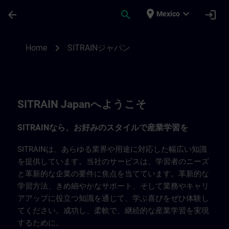
Saltar al contenido principal
Página cargada
place
expand_more
arrow_back
search
login
Mexico
SITRAIN Japan | SITRAIN
chevron_right
Home
SITRAINジャパン
SITRAIN Japanへようこそ
SITRAINなら、お好みのスタイルで産業学習を
SITRAINは、あらゆる業界や用途に対応した幅広い知識
を提供しています。当社のサービスは、学習者のニーズ
と革新的な企業の要件に焦点を当てています。革新的な
学習方法、きめ細やかなサポート、そして業務やキャリ
アアップに役立つ知識を通じて、学ぶ喜びをぜひ体験し
てください。成功し、柔軟で、継続的な産業学習を実現
するために。