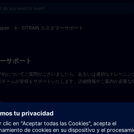
s
先 | SITRAIN
chevron_right
apan
SITRAIN カスタマーサポート
タマーサポート
予約についてご質問がございましたら、あるいは適切なトレーニン
のチームが皆様をサポートいたします。詳細情報やご案内が必要な
5
emens.com