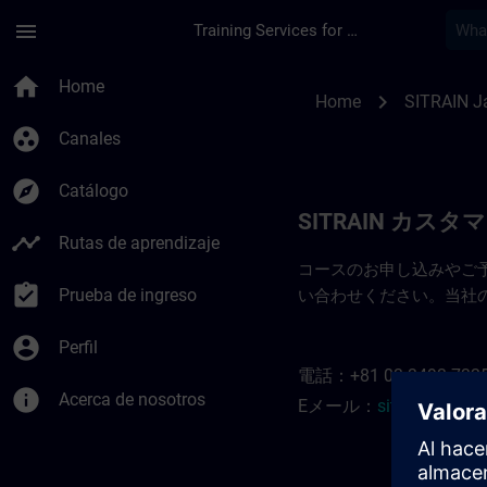
Saltar al contenido principal
Página cargada
menu
Training Services for Digital Industries
SITRAIN Japan 連絡
home
Home
chevron_right
Home
SITRAIN J
group_work
Canales
explore
Catálogo
SITRAIN カス
timeline
Rutas de aprendizaje
コースのお申し込みやご
assignment_turned_in
Prueba de ingreso
い合わせください。当社
account_circle
Perfil
電話：+81 03 3493 732
info
Acerca de nosotros
Eメール：
sitrain.jp@si