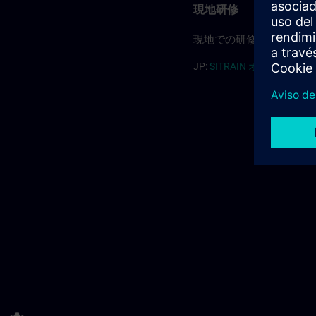
現地研修
現地での研修については
JP:
SITRAIN オンサイト(PDF