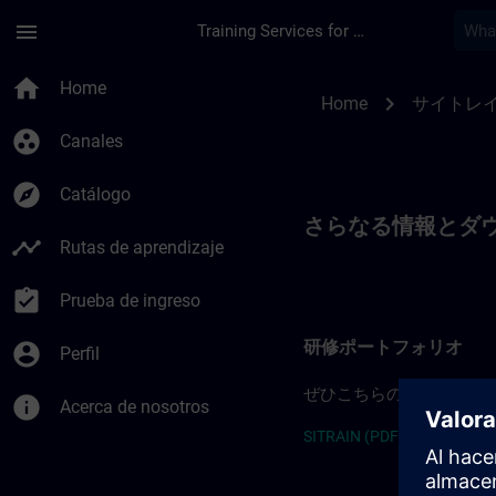
Saltar al contenido principal
Página cargada
menu
Training Services for Digital Industries
SITRAIN Japan
home
Home
chevron_right
Home
サイトレ
group_work
Canales
explore
Catálogo
さらなる情報とダ
timeline
Rutas de aprendizaje
assignment_turned_in
Prueba de ingreso
研修ポートフォリオ
account_circle
Perfil
ぜひこちらのコーストレ
info
Acerca de nosotros
SITRAIN (PDF) >