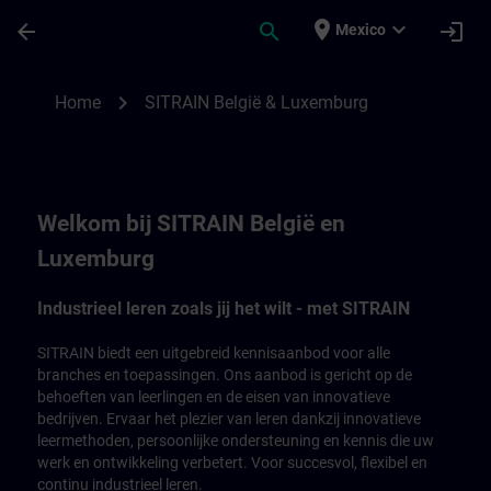
Saltar al contenido principal
Página cargada
place
expand_more
arrow_back
search
login
Mexico
SITRAIN België en Luxemburg | SITRAIN
chevron_right
Home
SITRAIN België & Luxemburg
Welkom bij SITRAIN België en
Luxemburg
Industrieel leren zoals jij het wilt - met SITRAIN
SITRAIN biedt een uitgebreid kennisaanbod voor alle
branches en toepassingen. Ons aanbod is gericht op de
behoeften van leerlingen en de eisen van innovatieve
bedrijven. Ervaar het plezier van leren dankzij innovatieve
leermethoden, persoonlijke ondersteuning en kennis die uw
werk en ontwikkeling verbetert. Voor succesvol, flexibel en
continu industrieel leren.