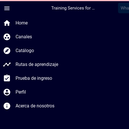
menu
Training Services for Digital Industries
home
Home
group_work
Canales
explore
Catálogo
timeline
Rutas de aprendizaje
assignment_turned_in
Prueba de ingreso
account_circle
Perfil
info
Acerca de nosotros