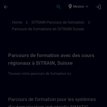
Saltar al contenido principal
Página cargada
place
expand_more
arrow_back
search
login
Mexico
Parcours de formation en Suisse et au Lie
chevron_right
chevron_right
Home
SITRAIN Parcours de formation
Parcours de formations en SITRAIN Suisse
Parcours de formation avec des cours
régionaux à SITRAIN, Suisse
Trouvez votre parcours de formation ici.
Parcours de formation pour les systèmes