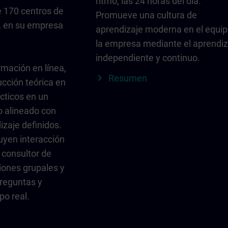
ritmo, las 24 horas del día.
 170 centros de
Promueve una cultura de
, en su empresa
aprendizaje moderna en el equip
la empresa mediante el aprendiz
independiente y continuo.
rmación en línea,
Resumen
ucción teórica en
ácticos en un
do alineado con
izaje definidos.
uyen interacción
 consultor de
iones grupales y
reguntas y
po real.