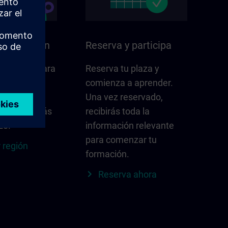
n su región
Reserva y participa
e importa para
Reserva tu plaza y
comienza a aprender.
ones,
Una vez reservado,
locales y más
recibirás toda la
zo.
información relevante
para comenzar tu
 región
formación.
Reserva ahora