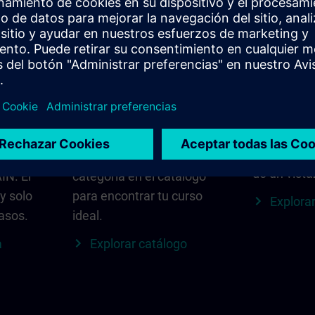
a
Encuentra el curso
SITRAIN e
adecuado para ti
Todo lo qu
tu región:
sonal
Busca directamente
actualizaci
s ID
usando palabras clave y
contactos 
 el
filtros, o explora por
de un vista
IN. El
categoría en el catálogo
 y solo
para encontrar tu curso
Explorar
asos.
ideal.
a
Explorar catálogo