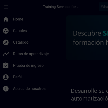
Saltar al contenido principal
Página cargada
menu
Training Services for Digital Industries
Desarrolle su experi
home
Home
group_work
Canales
explore
Catálogo
timeline
Rutas de aprendizaje
assignment_turned_in
Prueba de ingreso
account_circle
Perfil
info
Acerca de nosotros
Desarrolle su 
automatización