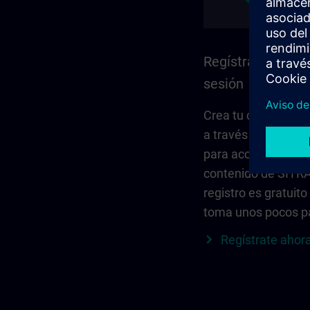
Regístrate e inici
sesión
Crea tu cuenta per
a través de Siemen
para acceder a todo
contenido de SITRA
registro es gratuito
toma unos pocos p
Regístrate ahor