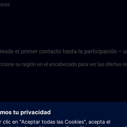
icos
Desde el primer contacto hasta la participación – u
ccione su región en el encabezado para ver las ofertas r