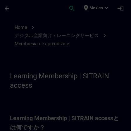
Saltar al contenido principal
Página cargada
place
expand_more
arrow_back
search
login
Mexico
Learning Membership | SITRAIN
chevron_right
Home
chevron_right
デジタル産業向けトレーニングサービス
Membresía de aprendizaje
Learning Membership | SITRAIN
access
Learning Membership | SITRAIN accessと
は何ですか？