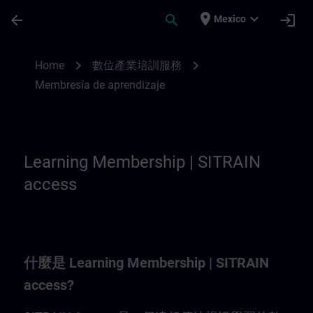
Saltar al contenido principal
Página cargada
place
expand_more
arrow_back
search
login
Mexico
Learning Membership | SITRAIN
chevron_right
chevron_right
Home
數位產業培訓服務
Membresía de aprendizaje
Learning Membership | SITRAIN
access
什麼是 Learning Membership | SITRAIN
access?