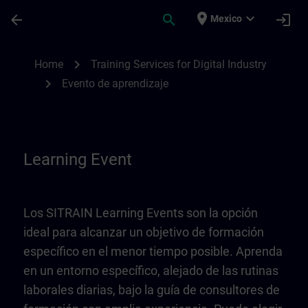
Saltar al contenido principal
Página cargada
place
expand_more
arrow_back
search
login
Mexico
Learning Event | SITRAIN
chevron_right
Home
Training Services for Digital Industry
chevron_right
Evento de aprendizaje
Learning Event
Los SITRAIN Learning Events son la opción
ideal para alcanzar un objetivo de formación
específico en el menor tiempo posible. Aprenda
en un entorno específico, alejado de las rutinas
laborales diarias, bajo la guía de consultores de