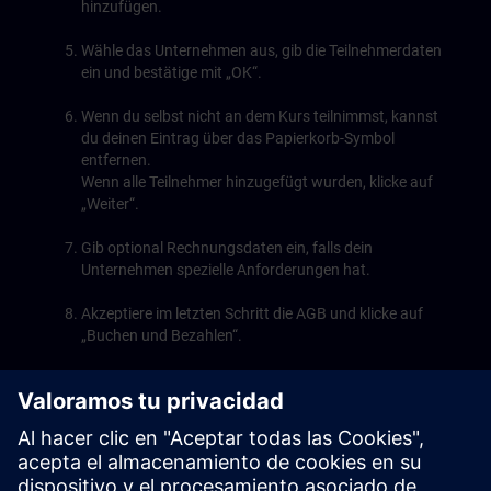
hinzufügen.
Wähle das Unternehmen aus, gib die Teilnehmerdaten
ein und bestätige mit „OK“.
Wenn du selbst nicht an dem Kurs teilnimmst, kannst
du deinen Eintrag über das Papierkorb-Symbol
entfernen.
Wenn alle Teilnehmer hinzugefügt wurden, klicke auf
„Weiter“.
Gib optional Rechnungsdaten ein, falls dein
Unternehmen spezielle Anforderungen hat.
Akzeptiere im letzten Schritt die AGB und klicke auf
„Buchen und Bezahlen“.
Deine Bestellung wurde erfolgreich aufgegeben!