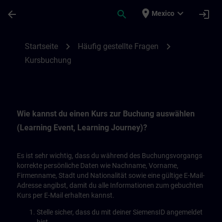
Saltar al contenido principal
Página cargada
place
expand_more
arrow_back
search
login
Mexico
Kursbuchung | SITRAIN
chevron_right
chevron_right
Startseite
Häufig gestellte Fragen
Kursbuchung
Wie kannst du einen Kurs zur Buchung auswählen
(Learning Event, Learning Journey)?
Es ist sehr wichtig, dass du während des Buchungsvorgangs
korrekte persönliche Daten wie Nachname, Vorname,
Firmenname, Stadt und Nationalität sowie eine gültige E-Mail-
Adresse angibst, damit du alle Informationen zum gebuchten
Kurs per E-Mail erhalten kannst.
Stelle sicher, dass du mit deiner SiemensID angemeldet