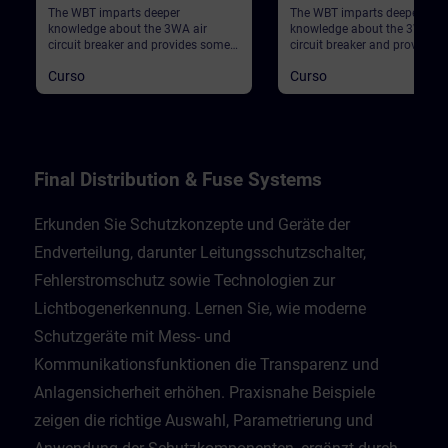
The WBT imparts deeper
The WBT imparts deeper
knowledge about the 3WA air
knowledge about the 3WL air
circuit breaker and provides some
circuit breaker and provides
general information.
general information.
Curso
Curso
Final Distribution & Fuse Systems
Erkunden Sie Schutzkonzepte und Geräte der
Endverteilung, darunter Leitungsschutzschalter,
Fehlerstromschutz sowie Technologien zur
Lichtbogenerkennung. Lernen Sie, wie moderne
Schutzgeräte mit Mess- und
Kommunikationsfunktionen die Transparenz und
Anlagensicherheit erhöhen. Praxisnahe Beispiele
zeigen die richtige Auswahl, Parametrierung und