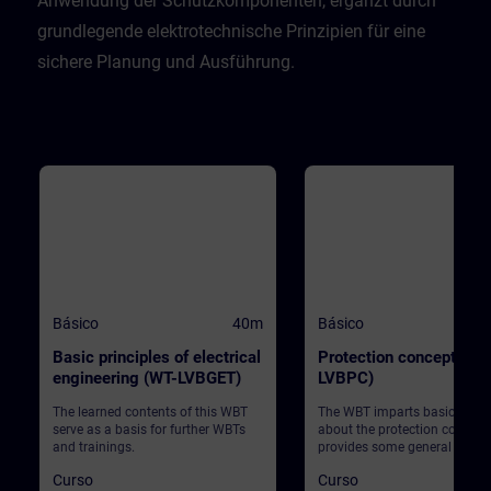
Anwendung der Schutzkomponenten, ergänzt durch
grundlegende elektrotechnische Prinzipien für eine
sichere Planung und Ausführung.
Básico
40m
Básico
Basic principles of electrical
Protection concept (WT
engineering (WT-LVBGET)
LVBPC)
The learned contents of this WBT
The WBT imparts basic know
serve as a basis for further WBTs
about the protection concept
and trainings.
provides some general infor
Curso
Curso