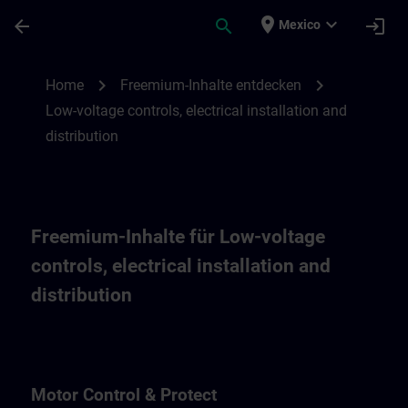
Saltar al contenido principal
Página cargada
place
expand_more
arrow_back
search
login
Mexico
Freemium-Inhalte für Low-voltage controls,
chevron_right
chevron_right
Home
Freemium-Inhalte entdecken
Low-voltage controls, electrical installation and
distribution
Freemium-Inhalte für Low-voltage
controls, electrical installation and
distribution
Motor Control & Protect