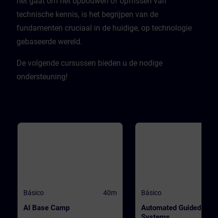
het gaat om het opbouwen of opfrissen van
technische kennis, is het begrijpen van de
fundamenten cruciaal in de huidige, op technologie
gebaseerde wereld.​
De volgende cursussen bieden u de nodige
ondersteuning!
Básico
40m
Básico
AI Base Camp
Automated Guided Vehi
Systems