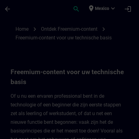
Saltar al contenido principal
Página cargada
place
expand_more
arrow_back
search
login
Mexico
Freemium-content voor uw technische bas
chevron_right
chevron_right
Home
Ontdek Freemium-content
Freemium-content voor uw technische basis
Freemium-content voor uw technische
basis
Of u nu een ervaren professional bent in de
technologie of een beginner die zijn eerste stappen
zet als leerling of werkstudent, of dat u net een
nieuwe functie bent begonnen: vaak zijn het de
basisprincipes die er het meest toe doen! Vooral als