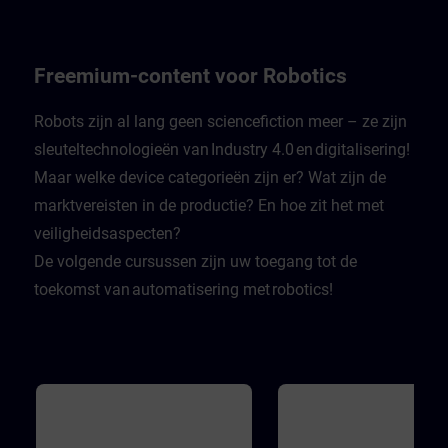
whether they are doing so.
leistet einen wichtigen Beitra
Recognizing the authenticity of
dazu. in Experte gibt in Video
information is fundamental to
einen Rundumblick über Gef
staying safe in the digital world.
in modernen Industrieanlage
Finally, learners learn how attacks
wie man sich davor schützen
Freemium-content voor Robotics
that violate the third basic principle
Die Videos werden ergänzt d
of availability can take place.
Zwischenfragen, mit denen d
Lernende sich selbst testen k
Robots zijn al lang geen sciencefiction meer – ze zijn
Dabei wird er mit realistische
sleuteltechnologieën van Industry 4.0 en digitalisering!
Herausforderungen konfrontie
sodass er lernt sich und sein
Maar welke device categorieën zijn er? Wat zijn de
Firma zu schützen.
marktvereisten in de productie? En hoe zit het met
veiligheidsaspecten?
De volgende cursussen zijn uw toegang tot de
toekomst van automatisering met robotics!