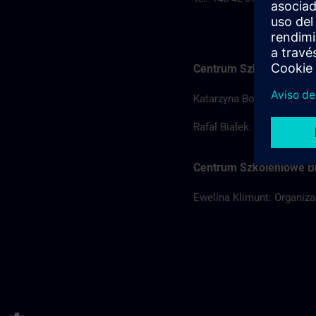
Centrum Szkoleniowe Ł
Katarzyna Borowska: Orga
Rafał Białek: Koordynator
Centrum Szkoleniowe Bi
Ewelina Klimunt: Organiz