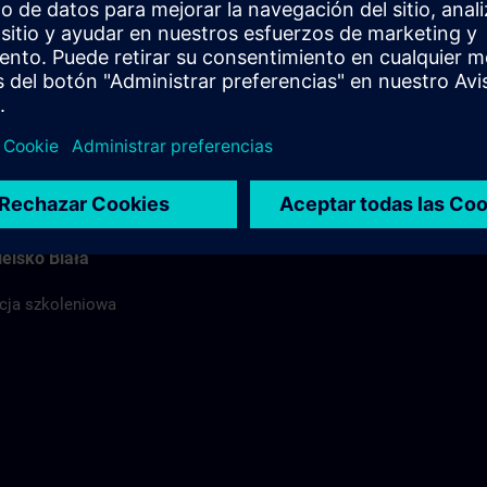
ódź
nizacja szkoleniowa
 szkoleń
elsko Biała
acja szkoleniowa