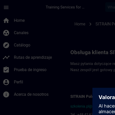
Saltar al contenido principal
Página cargada
menu
Training Services for Digital Industries
Dane kontaktowe SI
home
Home
chevron_right
Home
SITRAIN P
group_work
Canales
explore
Catálogo
Obsługa klienta S
timeline
Rutas de aprendizaje
Masz pytania dotyczące re
assignment_turned_in
Prueba de ingreso
Nasz zespół jest gotowy 
account_circle
Perfil
info
Acerca de nosotros
SITRAIN Polska
szkolenia.pl@siemens.com
Tel.: +48 42 677-1799