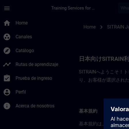
Saltar al contenido principal
Página cargada
menu
Training Services for Digital Industries
日本向けSITRAIN利用
home
Home
chevron_right
Home
SITRAIN J
group_work
Canales
explore
Catálogo
日本向けSITRAIN
timeline
Rutas de aprendizaje
SITRAINへようこ
assignment_turned_in
Prueba de ingreso
り、お客様が選択され
account_circle
Perfil
info
Acerca de nosotros
基本規約
基本規約は、当社との