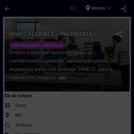
Saltar al contenido principal
Página cargada
place
expand_more
arrow_back
search
login
Mexico
Curso - WinCC FLEXIBLE - INGENIERIA - En
WinCC FLEXIBLE - INGENIERIA
share
Learning Event - Classroom
Dirigido a personal técnico en tareas de
mantenimiento, operación, servicio y proyectos, con
experiencia previa con sistemas SIMATIC, para la
intervención, integraci...
Más
De un vistazo
widgets
Curso
where_to_vote
MX
access_time
36 hours