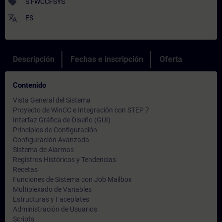
sell
ST-WCCFSYS
translate
ES
Descripción
Fechas e inscripción
Oferta
Contenido
Vista General del Sistema
Proyecto de WinCC e Integración con STEP 7
Interfaz Gráfica de Diseño (GUI)
Principios de Configuración
Configuración Avanzada
Sistema de Alarmas
Registros Históricos y Tendencias
Recetas
Funciones de Sistema con Job Mailbox
Multiplexado de Variables
Estructuras y Faceplates
Administración de Usuarios
Scripts