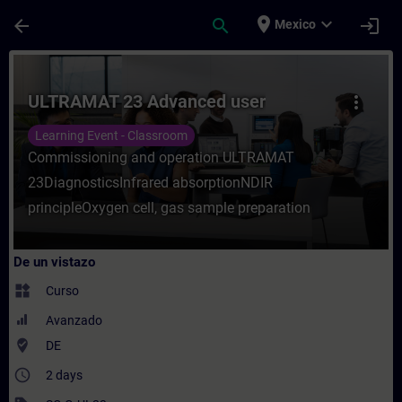
Saltar al contenido principal
Página cargada
place
expand_more
arrow_back
search
login
Mexico
Curso - ULTRAMAT 23 Advanced user - Entr
ULTRAMAT 23 Advanced user
more_vert
Learning Event - Classroom
Commissioning and operation ULTRAMAT
23DiagnosticsInfrared absorptionNDIR
principleOxygen cell, gas sample preparation
De un vistazo
widgets
Curso
Avanzado
where_to_vote
DE
access_time
2 days