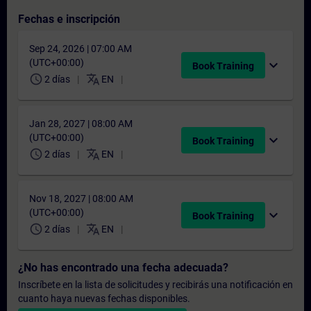
Fechas e inscripción
Sep 24, 2026 | 07:00 AM
(UTC+00:00)
expand_more
Book Training
schedule
translate
2 días
EN
Jan 28, 2027 | 08:00 AM
(UTC+00:00)
expand_more
Book Training
schedule
translate
2 días
EN
Nov 18, 2027 | 08:00 AM
(UTC+00:00)
expand_more
Book Training
schedule
translate
2 días
EN
¿No has encontrado una fecha adecuada?
Inscríbete en la lista de solicitudes y recibirás una notificación en
cuanto haya nuevas fechas disponibles.