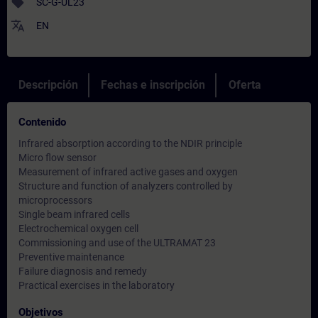
sell
SC-G-UL23
translate
EN
Descripción
Fechas e inscripción
Oferta
Contenido
Infrared absorption according to the NDIR principle
Micro flow sensor
Measurement of infrared active gases and oxygen
Structure and function of analyzers controlled by
microprocessors
Single beam infrared cells
Electrochemical oxygen cell
Commissioning and use of the ULTRAMAT 23
Preventive maintenance
Failure diagnosis and remedy
Practical exercises in the laboratory
Objetivos