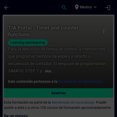
Saltar al contenido principal
Página cargada
place
expand_more
arrow_back
search
login
Mexico
Curso - TIA Portal - Timer and counter fu
TIA Portal - Timer and counter
more_vert
functions
Learning Membership
Para la ejecución de tareas de control, a menudo hay
que programar tiempos de espera y retardo o
secuencias de contador. El lenguaje de programación
SIMATIC STEP 7 p...
Más
Este contenido pertenece a la
Membresía de Aprendizaje.
Reservar
Esta formación es parte de la
Membresía de Aprendizaje.
Puede
asistir a este y a otros 100 cursos de formación aproximadamente
De un vistazo