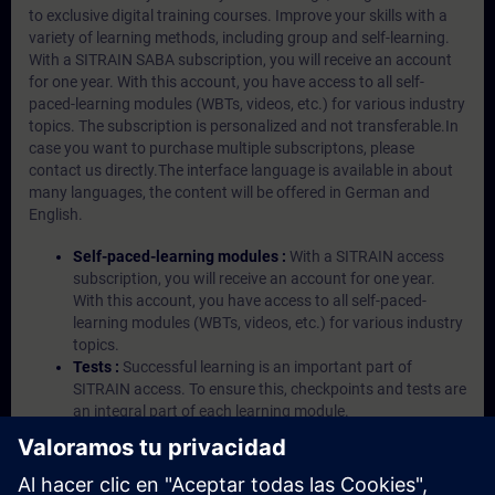
to exclusive digital training courses. Improve your skills with a
variety of learning methods, including group and self-learning.
With a SITRAIN SABA subscription, you will receive an account
for one year. With this account, you have access to all self-
paced-learning modules (WBTs, videos, etc.) for various industry
topics. The subscription is personalized and not transferable.In
case you want to purchase multiple subscriptons, please
contact us directly.The interface language is available in about
many languages, the content will be offered in German and
English.
Self-paced-learning modules :
With a SITRAIN access
subscription, you will receive an account for one year.
With this account, you have access to all self-paced-
learning modules (WBTs, videos, etc.) for various industry
topics.
Tests :
Successful learning is an important part of
SITRAIN access. To ensure this, checkpoints and tests are
an integral part of each learning module.
Exercises with Virtual Exercise Lab :
VE Lab is a cloud-
based environment with pre-installed software ( TIA
Portal etc.) In your first SITRAIN access subscription two