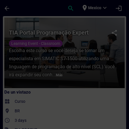
Saltar al contenido principal
Página cargada
place
expand_more
arrow_back
search
login
Mexico
Curso - TIA Portal Programação Expert - E
TIA Portal Programação Expert
share
Learning Event - Classroom
Escolha este curso se você deseja se tornar um
especialista em SIMATIC S7-1500 utilizando uma
linguagem de programação de alto nível (SCL).Você
irá expandir seu conh...
Más
De un vistazo
widgets
Curso
where_to_vote
BR
access_time
3 days