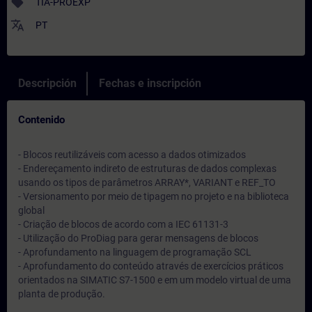
sell
TIA-PROEXP
translate
PT
Descripción
Fechas e inscripción
Contenido
- Blocos reutilizáveis com acesso a dados otimizados
- Endereçamento indireto de estruturas de dados complexas
usando os tipos de parâmetros ARRAY*, VARIANT e REF_TO
- Versionamento por meio de tipagem no projeto e na biblioteca
global
- Criação de blocos de acordo com a IEC 61131-3
- Utilização do ProDiag para gerar mensagens de blocos
- Aprofundamento na linguagem de programação SCL
- Aprofundamento do conteúdo através de exercícios práticos
orientados na SIMATIC S7-1500 e em um modelo virtual de uma
planta de produção.