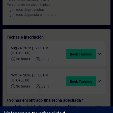
Personal de servicio técnico
Ingenieros de proyectos
Ingenieros de puesta en marcha
Fechas e inscripción
Aug 24, 2026 | 02:00 PM
(UTC+00:00)
expand_more
Book Training
schedule
translate
36 horas
ES
Nov 09, 2026 | 03:00 PM
(UTC+00:00)
expand_more
Book Training
schedule
translate
36 horas
ES
¿No has encontrado una fecha adecuada?
Inscríbete en la lista de solicitudes y recibirás una notificación en
cuanto haya nuevas fechas disponibles.