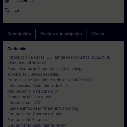
sell
IC-SWIROS
translate
ES
Descripción
Fechas e inscripción
Oferta
Contenido
Introducción a Redes IE y Familia de Productos SCALANCE
Vista General de WBM
Fundamentos de Conmutación (Switching)
Topologías y Diseño de Redes
Protocolos de Redundancia de Anillo: HRP y MRP
Interconexión Redundante de Anillos
Alta Disponibilidad con RSTP
Segmentación con VLAN
Interfaces con NAT
Fundamentos de Enrutamiento (Routing)
Enrutamiento: Puertos y VLAN
Enrutamiento Estático
Enrutamiento Redundante: VRRP