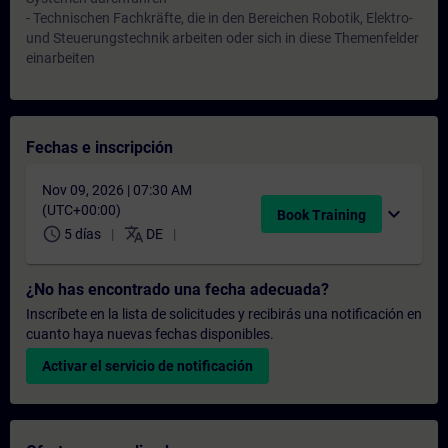
- Technischen Fachkräfte, die in den Bereichen Robotik, Elektro-
und Steuerungstechnik arbeiten oder sich in diese Themenfelder
einarbeiten
Fechas e inscripción
Nov 09, 2026 | 07:30 AM
(UTC+00:00)
expand_more
Book Training
schedule
translate
5 días
DE
¿No has encontrado una fecha adecuada?
Inscríbete en la lista de solicitudes y recibirás una notificación en
cuanto haya nuevas fechas disponibles.
Activar el servicio de notificación