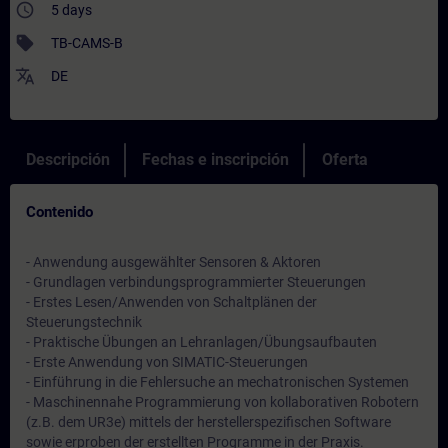
access_time
5 days
sell
TB-CAMS-B
translate
DE
Descripción
Fechas e inscripción
Oferta
Contenido
- Anwendung ausgewählter Sensoren & Aktoren
- Grundlagen verbindungsprogrammierter Steuerungen
- Erstes Lesen/Anwenden von Schaltplänen der
Steuerungstechnik
- Praktische Übungen an Lehranlagen/Übungsaufbauten
- Erste Anwendung von SIMATIC-Steuerungen
- Einführung in die Fehlersuche an mechatronischen Systemen
- Maschinennahe Programmierung von kollaborativen Robotern
(z.B. dem UR3e) mittels der herstellerspezifischen Software
sowie erproben der erstellten Programme in der Praxis.