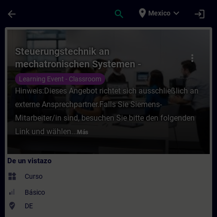
Saltar al contenido principal
Página cargada
place
expand_more
arrow_back
search
login
Mexico
Curso - Steuerungstechnik an mechatronis
Steuerungstechnik an
more_vert
mechatronischen Systemen -
Grundlagen (Präsenz-Training)
Learning Event - Classroom
Hinweis:Dieses Angebot richtet sich ausschließlich an
externe Ansprechpartner.Falls Sie Siemens-
Mitarbeiter/in sind, besuchen Sie bitte den folgenden
Link und wählen...
Más
De un vistazo
widgets
Curso
Básico
where_to_vote
DE