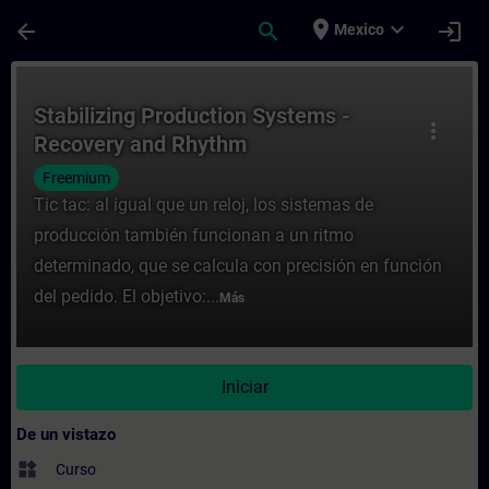
Saltar al contenido principal
Página cargada
place
expand_more
arrow_back
search
login
Mexico
Curso - Stabilizing Production Systems - 
Stabilizing Production Systems -
more_vert
Recovery and Rhythm
Freemium
Tic tac: al igual que un reloj, los sistemas de
producción también funcionan a un ritmo
determinado, que se calcula con precisión en función
del pedido. El objetivo:...
Más
Iniciar
De un vistazo
widgets
Curso