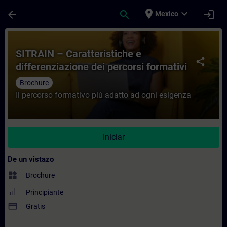
Saltar al contenido principal
Página cargada
place
expand_more
arrow_back
search
login
Mexico
Curso - SITRAIN – Caratteristiche e differ
SITRAIN – Caratteristiche e
share
differenziazione dei percorsi formativi
Brochure
Il percorso formativo più adatto ad ogni esigenza
Iniciar
De un vistazo
widgets
Brochure
Principiante
payment
Gratis